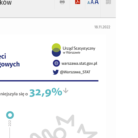
A
dków
A
A
18.11.2022