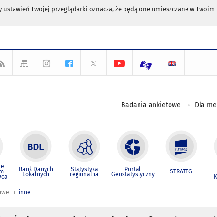
any ustawień Twojej przeglądarki oznacza, że będą one umieszczane w Twoi
Badania ankietowe
Dla m
ne
Bank Danych
Statystyka
Portal
um
STRATEG
Lokalnych
regionalna
Geostatystyczny
wca
K
iowe
inne