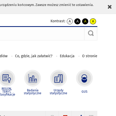
m urządzeniu końcowym. Zawsze możesz zmienić te ustawienia.
Kontrast:
A
A
A
A
kontrast
kontrast
kontrast
kontrast
domyślny
biały
żółty
czarny
tekst
tekst
tekst
na
na
na
czarnym
czarnym
żółtym
ediów
Co, gdzie, jak załatwić?
Edukacja
O stronie
REGON,
Badania
Urzędy
TERYT,
GUS
statystyczne
statystyczne
lasyfikacje