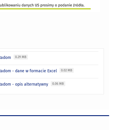
- Radom
0.29 MB
 Radom - dane w formacie Excel
0.02 MB
Radom - opis alternatywny
0.06 MB