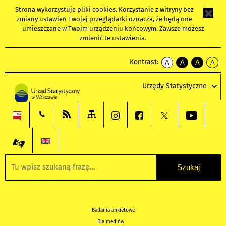
Strona wykorzystuje
pliki cookies
. Korzystanie z witryny bez
zmiany ustawień Twojej przeglądarki oznacza, że będą one
umieszczane w Twoim urządzeniu końcowym. Zawsze możesz
zmienić te ustawienia.
Kontrast:
A
A
A
A
kontrast
kontrast
kontrast
kontra
domyślny
biały
żółty
czarny
Urzędy Statystyczne
tekst
tekst
tekst
na
na
na
czarnym
czarnym
żółtym
Badania ankietowe
Dla mediów