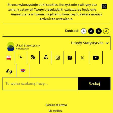
Strona wykorzystuje
pliki cookies
. Korzystanie z witryny bez
zmiany ustawień Twojej przeglądarki oznacza, że będą one
umieszczane w Twoim urządzeniu końcowym. Zawsze możesz
zmienić te ustawienia.
Kontrast:
A
A
A
A
kontrast
kontrast
kontrast
kontra
domyślny
biały
żółty
czarny
Urzędy Statystyczne
tekst
tekst
tekst
na
na
na
czarnym
czarnym
żółtym
Badania ankietowe
Dla mediów