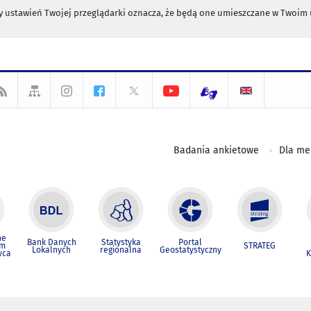
any ustawień Twojej przeglądarki oznacza, że będą one umieszczane w Twoi
Badania ankietowe
Dla m
ne
Bank Danych
Statystyka
Portal
um
STRATEG
Lokalnych
regionalna
Geostatystyczny
wca
K