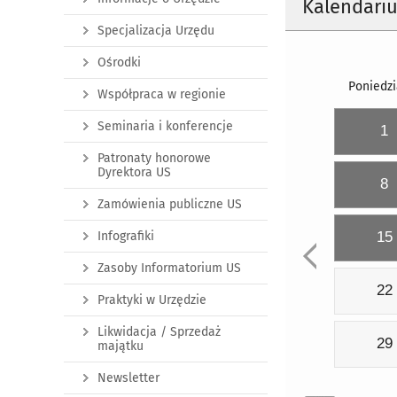
Kalendari
Specjalizacja Urzędu
Ośrodki
Poniedzi
Współpraca w regionie
Seminaria i konferencje
1
Patronaty honorowe
Dyrektora US
8
Zamówienia publiczne US
Infografiki
15
Zasoby Informatorium US
22
Praktyki w Urzędzie
Likwidacja / Sprzedaż
29
majątku
Newsletter