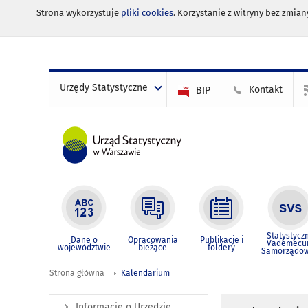
Strona wykorzystuje
pliki cookies
. Korzystanie z witryny bez zmi
Urzędy Statystyczne
Kontakt
BIP
Statystycz
Dane o
Opracowania
Publikacje i
Vademec
województwie
bieżące
foldery
Samorządo
Strona główna
Kalendarium
Informacje o Urzędzie