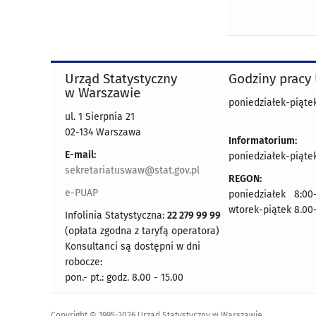
Urząd Statystyczny
Godziny pracy
w Warszawie
poniedziałek-piątek
ul. 1 Sierpnia 21
02-134 Warszawa
Informatorium:
E-mail:
poniedziałek-piątek
sekretariatuswaw@stat.gov.pl
REGON:
e-PUAP
poniedziałek 8:00-
wtorek-piątek 8.00
Infolinia Statystyczna:
22 279 99 99
(opłata zgodna z taryfą operatora)
Konsultanci są dostępni w dni
robocze:
pon.- pt.: godz. 8.00 - 15.00
Copyright © 1995-2026 Urząd Statystyczny w Warszawie