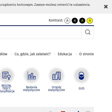
m urządzeniu końcowym. Zawsze możesz zmienić te ustawienia.
Kontrast:
A
A
A
A
kontrast
kontrast
kontrast
kontrast
domyślny
biały
żółty
czarny
tekst
tekst
tekst
na
na
na
czarnym
czarnym
żółtym
ediów
Co, gdzie, jak załatwić?
Edukacja
O stronie
REGON,
Badania
Urzędy
TERYT,
GUS
statystyczne
statystyczne
lasyfikacje