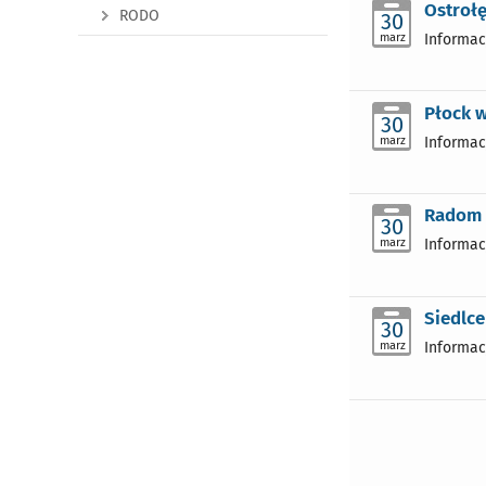
Ostroł
RODO
30
marz
Informac
Płock 
30
marz
Informac
Radom 
30
marz
Informac
Siedlce
30
marz
Informac