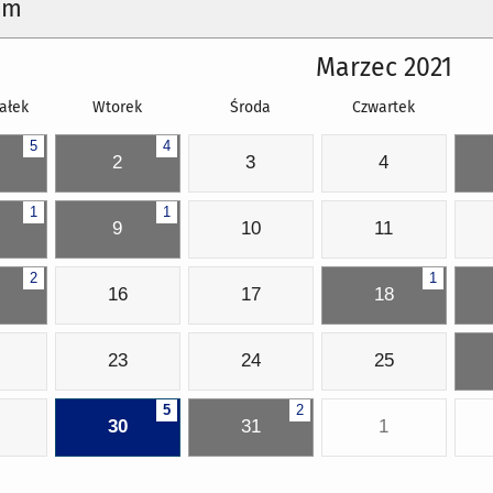
um
Marzec 2021
ałek
Wtorek
Środa
Czwartek
5
4
2
3
4
1
1
9
10
11
2
1
16
17
18
23
24
25
5
2
30
31
1