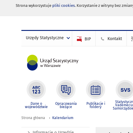
Strona wykorzystuje
pliki cookies
. Korzystanie z witryny bez zmi
Urzędy Statystyczne
Kontakt
BIP
Statystycz
Dane o
Opracowania
Publikacje i
Vademec
województwie
bieżące
foldery
Samorządo
Strona główna
Kalendarium
Informacje o Urzędzie