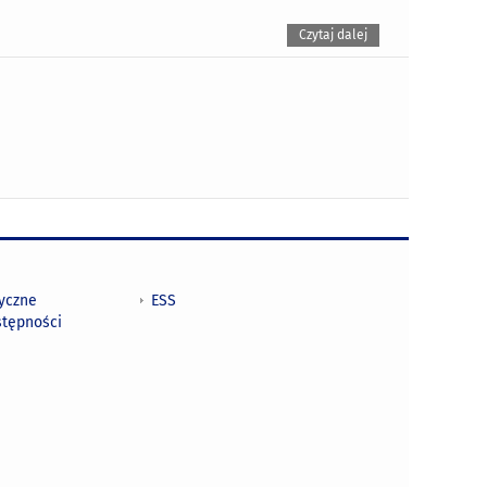
Czytaj dalej
tyczne
ESS
stępności