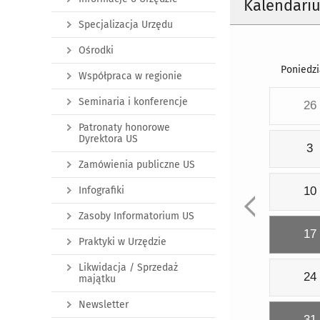
Kalendari
Specjalizacja Urzędu
Ośrodki
Poniedzi
Współpraca w regionie
Seminaria i konferencje
26
Patronaty honorowe
Dyrektora US
3
Zamówienia publiczne US
Infografiki
10
Zasoby Informatorium US
17
Praktyki w Urzędzie
Likwidacja / Sprzedaż
24
majątku
Newsletter
31