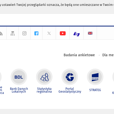
any ustawień Twojej przeglądarki oznacza, że będą one umieszczane w Twoi
Badania ankietowe
Dla m
ne
Bank Danych
Statystyka
Portal
um
STRATEG
Lokalnych
regionalna
Geostatystyczny
wca
K