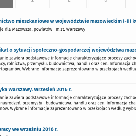
ictwo mieszkaniowe w województwie mazowieckim I-III kw
je dla Mazowsza, powiatów i m.st. Warszawy
kat o sytuacji społeczno-gospodarczej województwa mazow
nie zawiera podstawowe informacje charakteryzujące procesy zacho
acy, rolnictwa, przemysłu, budownictwa, handlu oraz cen. Informacja c
rtogramów. Wybrane informacje zaprezentowano w przekrojach według 
yka Warszawy. Wrzesień 2016 r.
nie zawiera podstawowe informacje charakteryzujące procesy zachodz
ynagrodzeń, przemysłu i budownictwa, handlu oraz cen. Informacja char
mów. Wybrane informacje zaprezentowano w przekrojach według wybra
racy we wrześniu 2016 r.