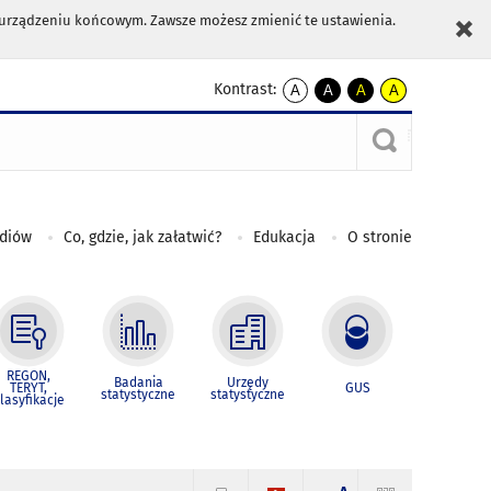
m urządzeniu końcowym. Zawsze możesz zmienić te ustawienia.
Kontrast:
A
A
A
A
kontrast
kontrast
kontrast
kontrast
domyślny
biały
żółty
czarny
tekst
tekst
tekst
na
na
na
czarnym
czarnym
żółtym
ediów
Co, gdzie, jak załatwić?
Edukacja
O stronie
REGON,
Badania
Urzędy
TERYT,
GUS
statystyczne
statystyczne
lasyfikacje