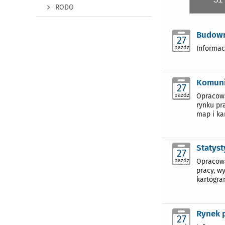
RODO
Budown
27
pazdz
Informac
Komuni
27
pazdz
Opracowa
rynku pr
map i ka
Statyst
27
pazdz
Opracowa
pracy, w
kartogra
Rynek p
27