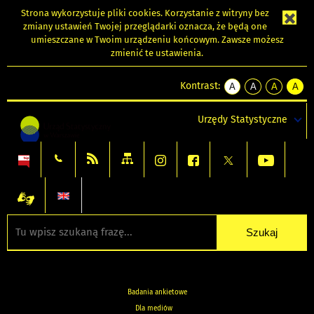
Strona wykorzystuje
pliki cookies
. Korzystanie z witryny bez
zmiany ustawień Twojej przeglądarki oznacza, że będą one
umieszczane w Twoim urządzeniu końcowym. Zawsze możesz
zmienić te ustawienia.
Kontrast:
A
A
A
A
kontrast
kontrast
kontrast
kontra
domyślny
biały
żółty
czarny
Urzędy Statystyczne
tekst
tekst
tekst
na
na
na
czarnym
czarnym
żółtym
Badania ankietowe
Dla mediów