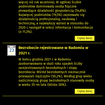
więcej niż rok wcześniej. W ogólnej liczbie
podmiotów dominowały osoby fizyczne
prowadzące działalność gospodarczą (54,8%).
Najwięcej podmiotów (19,5%) zajmowało się
działalnością profesjonalną, naukową i
techniczną, a największy wzrost w stosunku do
2020 r. nastąpił w sekcji informacja i komunikacja
(o 11,3%).
Czytaj dalej
Bezrobocie rejestrowane w Radomiu w
23
2021 r.
lut
W końcu grudnia 2021 r. w Radomiu
zaobserwowano w skali roku spadek liczby
zarejestrowanych bezrobotnych i stopy
bezrobocia. Wśród bezrobotnych nieznacznie
przeważali mężczyźni (50,2%). Według grup wieku
najliczniejszą grupę bezrobotnych stanowiły osoby
w wieku 35–44 lata (blisko 28%).
Czytaj dalej