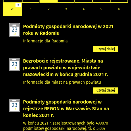
6
28
1
2
3
4
5
6
Podmioty gospodarki narodowej w 2021
23
roku w Radomiu
lut
Informacje dla Radomia
Czytaj dalej
Bezrobocie rejestrowane. Miasta na
23
prawach powiatu w województwie
lut
mazowieckim w końcu grudnia 2021 r.
Informacje dla miast na prawach powiatu
Czytaj dalej
Podmioty gospodarki narodowej w
23
rejestrze REGON w Warszawie. Stan na
lut
koniec 2021 r.
W końcu 2021 r. zarejestrowanych było 499070
podmiotów gospodarki narodowej, tj. o 5,0%