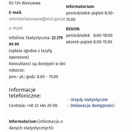
02-134 Warszawa
Informatorium:
E-mail:
poniedziałek-piątek 8.00-
sekretariatuswaw@stat.gov.pl
15.00
e-PUAP
REGON:
poniedziałek 8:00-18:00
Infolinia Statystyczna:
22 279
wtorek-piątek 8.00-15.00
99 99
(opłata zgodna z taryfą
operatora)
Konsultanci są dostępni w dni
robocze:
pon.- pt.: godz. 8.00 - 15.00
Informacje
telefoniczne:
Urzędy statystyczne
Deklaracja dostępności
Centrala: +48 22 464 20 00
Informatorium
(informacja o
danych statystycznych)
: