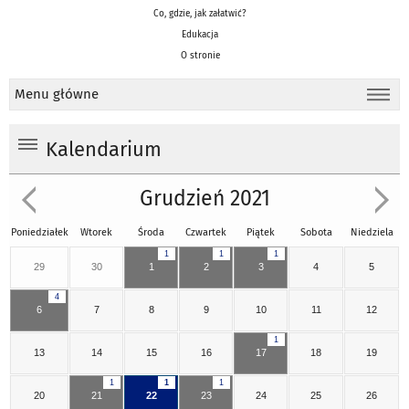
Co, gdzie, jak załatwić?
Edukacja
O stronie
Menu główne
Kalendarium
Grudzień 2021
Poniedziałek
Wtorek
Środa
Czwartek
Piątek
Sobota
Niedziela
1
1
1
29
30
1
2
3
4
5
4
6
7
8
9
10
11
12
1
13
14
15
16
17
18
19
1
1
1
20
21
22
23
24
25
26