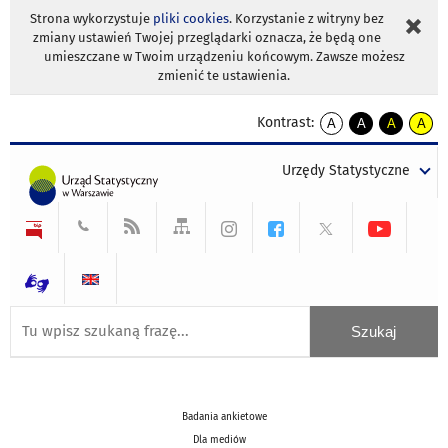
Strona wykorzystuje
pliki cookies
. Korzystanie z witryny bez
zmiany ustawień Twojej przeglądarki oznacza, że będą one
umieszczane w Twoim urządzeniu końcowym. Zawsze możesz
zmienić te ustawienia.
Kontrast:
A
A
A
A
kontrast
kontrast
kontrast
kontra
domyślny
biały
żółty
czarny
Urzędy Statystyczne
tekst
tekst
tekst
na
na
na
czarnym
czarnym
żółtym
Badania ankietowe
Dla mediów