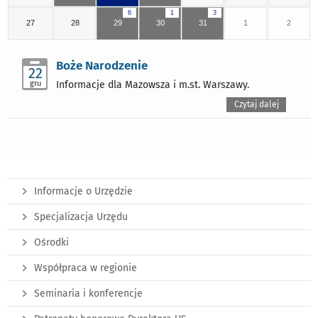
6
1
3
27
28
29
30
31
1
2
Boże Narodzenie
22
gru
Informacje dla Mazowsza i m.st. Warszawy.
Czytaj dalej
Informacje o Urzędzie
Specjalizacja Urzędu
Ośrodki
Współpraca w regionie
Seminaria i konferencje