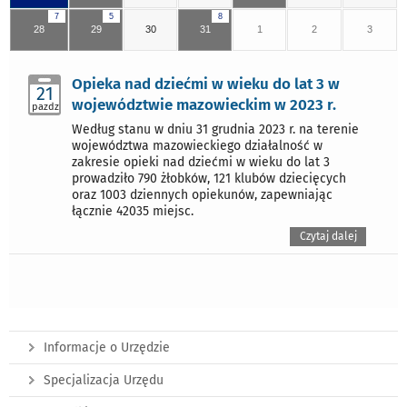
7
5
8
28
29
30
31
1
2
3
Opieka nad dziećmi w wieku do lat 3 w
21
województwie mazowieckim w 2023 r.
pazdz
Według stanu w dniu 31 grudnia 2023 r. na terenie
województwa mazowieckiego działalność w
zakresie opieki nad dziećmi w wieku do lat 3
prowadziło 790 żłobków, 121 klubów dziecięcych
oraz 1003 dziennych opiekunów, zapewniając
łącznie 42035 miejsc.
Czytaj dalej
Informacje o Urzędzie
Specjalizacja Urzędu