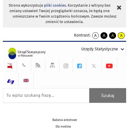
Strona wykorzystuje
pliki cookies
. Korzystanie z witryny bez
zmiany ustawień Twojej przeglądarki oznacza, że będą one
umieszczane w Twoim urządzeniu końcowym. Zawsze możesz
zmienić te ustawienia.
Kontrast:
A
A
A
A
kontrast
kontrast
kontrast
kontra
domyślny
biały
żółty
czarny
Urzędy Statystyczne
tekst
tekst
tekst
na
na
na
czarnym
czarnym
żółtym
Badania ankietowe
Dla mediów