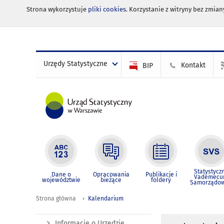
Strona wykorzystuje
pliki cookies
. Korzystanie z witryny bez zmi
Urzędy Statystyczne
Kontakt
BIP
Statystycz
Dane o
Opracowania
Publikacje i
Vademec
województwie
bieżące
foldery
Samorządo
Strona główna
Kalendarium
Informacje o Urzędzie