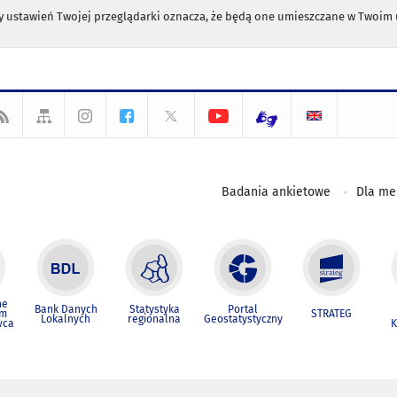
any ustawień Twojej przeglądarki oznacza, że będą one umieszczane w Twoi
Badania ankietowe
Dla m
ne
Bank Danych
Statystyka
Portal
um
STRATEG
Lokalnych
regionalna
Geostatystyczny
wca
K