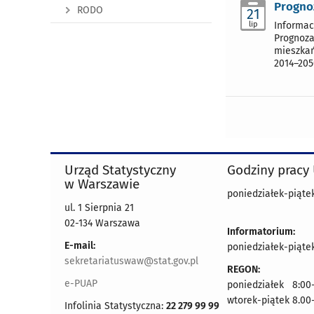
Progno
RODO
21
lip
Informac
Prognoza
mieszkań
2014–205
Urząd Statystyczny
Godziny pracy
w Warszawie
poniedziałek-piątek
ul. 1 Sierpnia 21
02-134 Warszawa
Informatorium:
E-mail:
poniedziałek-piątek
sekretariatuswaw@stat.gov.pl
REGON:
e-PUAP
poniedziałek 8:00-
wtorek-piątek 8.00
Infolinia Statystyczna:
22 279 99 99