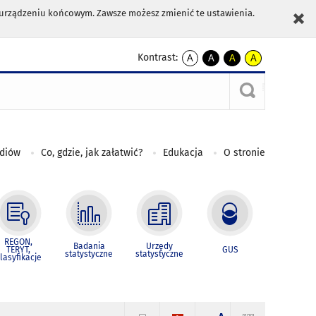
m urządzeniu końcowym. Zawsze możesz zmienić te ustawienia.
Kontrast:
A
A
A
A
kontrast
kontrast
kontrast
kontrast
domyślny
biały
żółty
czarny
tekst
tekst
tekst
na
na
na
czarnym
czarnym
żółtym
ediów
Co, gdzie, jak załatwić?
Edukacja
O stronie
REGON,
Badania
Urzędy
TERYT,
GUS
statystyczne
statystyczne
lasyfikacje