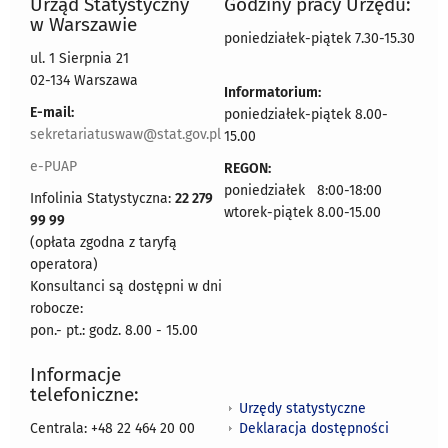
Urząd Statystyczny
Godziny pracy Urzędu:
w Warszawie
poniedziałek-piątek 7.30-15.30
ul. 1 Sierpnia 21
02-134 Warszawa
Informatorium:
E-mail:
poniedziałek-piątek 8.00-
sekretariatuswaw@stat.gov.pl
15.00
e-PUAP
REGON:
poniedziałek 8:00-18:00
Infolinia Statystyczna:
22 279
wtorek-piątek 8.00-15.00
99 99
(opłata zgodna z taryfą
operatora)
Konsultanci są dostępni w dni
robocze:
pon.- pt.: godz. 8.00 - 15.00
Informacje
telefoniczne:
Urzędy statystyczne
Deklaracja dostępności
Centrala: +48 22 464 20 00