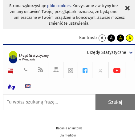
Strona wykorzystuje
pliki cookies
. Korzystanie z witryny bez
zmiany ustawień Twojej przeglądarki oznacza, że będą one
umieszczane w Twoim urządzeniu końcowym. Zawsze możesz
zmienić te ustawienia.
Kontrast:
A
A
A
A
kontrast
kontrast
kontrast
kontra
domyślny
biały
żółty
czarny
Urzędy Statystyczne
tekst
tekst
tekst
na
na
na
czarnym
czarnym
żółtym
Badania ankietowe
Dla mediów