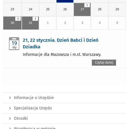
1
23
24
25
26
27
28
29
4
3
30
31
1
2
3
4
5
21, 22 stycznia. Dzień Babci i Dzień
19
Dziadka
sty
Informacje dla Mazowsza i m.st. Warszawy.
Czytaj dalej
Informacje o Urzędzie
Specjalizacja Urzędu
Ośrodki
Współpraca w regionie