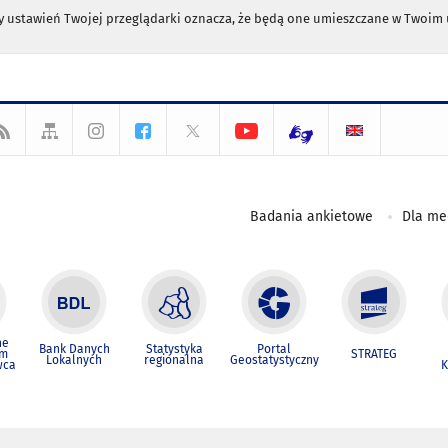
any ustawień Twojej przeglądarki oznacza, że będą one umieszczane w Twoi
Badania ankietowe
Dla m
ne
Bank Danych
Statystyka
Portal
um
STRATEG
Lokalnych
regionalna
Geostatystyczny
wca
K