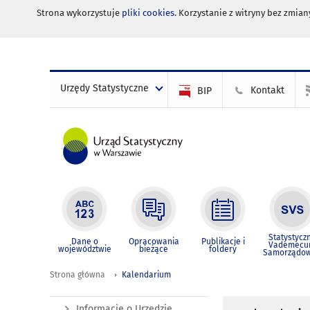
Strona wykorzystuje
pliki cookies
. Korzystanie z witryny bez zmi
Urzędy Statystyczne
Kontakt
BIP
Statystycz
Dane o
Opracowania
Publikacje i
Vademec
województwie
bieżące
foldery
Samorządo
Strona główna
Kalendarium
Informacje o Urzędzie