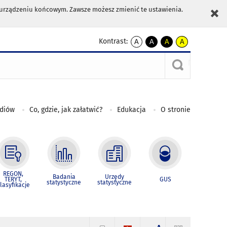
m urządzeniu końcowym. Zawsze możesz zmienić te ustawienia.
Kontrast:
A
A
A
A
kontrast
kontrast
kontrast
kontrast
domyślny
biały
żółty
czarny
tekst
tekst
tekst
na
na
na
czarnym
czarnym
żółtym
ediów
Co, gdzie, jak załatwić?
Edukacja
O stronie
REGON,
Badania
Urzędy
TERYT,
GUS
statystyczne
statystyczne
lasyfikacje