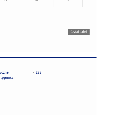
Czytaj dalej
tyczne
ESS
stępności