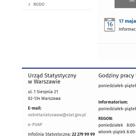
RODO
17 maj
16
maj
Informac
Urząd Statystyczny
Godziny pracy
w Warszawie
poniedziałek-piątek
ul. 1 Sierpnia 21
02-134 Warszawa
Informatorium:
E-mail:
poniedziałek-piątek
sekretariatuswaw@stat.gov.pl
REGON:
e-PUAP
poniedziałek 8:00-
wtorek-piątek 8.00
Infolinia Statystyczna:
22 279 99 99