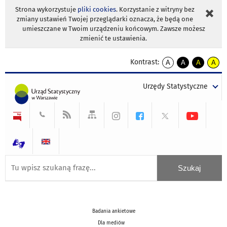
Strona wykorzystuje
pliki cookies
. Korzystanie z witryny bez
zmiany ustawień Twojej przeglądarki oznacza, że będą one
umieszczane w Twoim urządzeniu końcowym. Zawsze możesz
zmienić te ustawienia.
Kontrast:
A
A
A
A
kontrast
kontrast
kontrast
kontra
domyślny
biały
żółty
czarny
Urzędy Statystyczne
tekst
tekst
tekst
na
na
na
czarnym
czarnym
żółtym
Badania ankietowe
Dla mediów