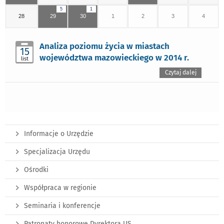
5
1
28
29
30
1
2
3
4
Analiza poziomu życia w miastach
15
województwa mazowieckiego w 2014 r.
list
Czytaj dalej
Informacje o Urzędzie
Specjalizacja Urzędu
Ośrodki
Współpraca w regionie
Seminaria i konferencje
Patronaty honorowe Dyrektora US