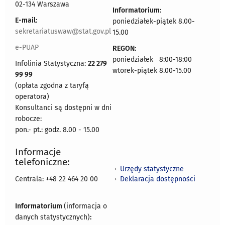
02-134 Warszawa
Informatorium:
E-mail:
poniedziałek-piątek 8.00-
sekretariatuswaw@stat.gov.pl
15.00
e-PUAP
REGON:
poniedziałek 8:00-18:00
Infolinia Statystyczna:
22 279
wtorek-piątek 8.00-15.00
99 99
(opłata zgodna z taryfą
operatora)
Konsultanci są dostępni w dni
robocze:
pon.- pt.: godz. 8.00 - 15.00
Informacje
telefoniczne:
Urzędy statystyczne
Deklaracja dostępności
Centrala: +48 22 464 20 00
Informatorium
(informacja o
danych statystycznych)
: