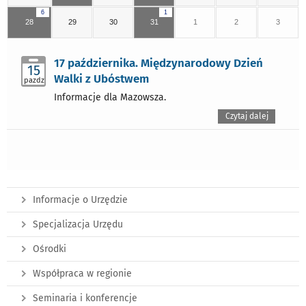
6
1
28
29
30
31
1
2
3
17 października. Międzynarodowy Dzień
15
Walki z Ubóstwem
pazdz
Informacje dla Mazowsza.
Czytaj dalej
Informacje o Urzędzie
Specjalizacja Urzędu
Ośrodki
Współpraca w regionie
Seminaria i konferencje