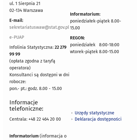
ul. 1 Sierpnia 21
02-134 Warszawa
Informatorium:
E-mail:
poniedziałek-piątek 8.00-
sekretariatuswaw@stat.gov.pl
15.00
e-PUAP
REGON:
poniedziałek 8:00-18:00
Infolinia Statystyczna:
22 279
wtorek-piątek 8.00-15.00
99 99
(opłata zgodna z taryfą
operatora)
Konsultanci są dostępni w dni
robocze:
pon.- pt.: godz. 8.00 - 15.00
Informacje
telefoniczne:
Urzędy statystyczne
Deklaracja dostępności
Centrala: +48 22 464 20 00
Informatorium
(informacja o