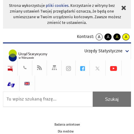
Strona wykorzystuje
pliki cookies
. Korzystanie z witryny bez
zmiany ustawień Twojej przeglądarki oznacza, że będą one
umieszczane w Twoim urządzeniu końcowym. Zawsze możesz
zmienić te ustawienia.
Kontrast:
A
A
A
A
kontrast
kontrast
kontrast
kontra
domyślny
biały
żółty
czarny
Urzędy Statystyczne
tekst
tekst
tekst
na
na
na
czarnym
czarnym
żółtym
Badania ankietowe
Dla mediów