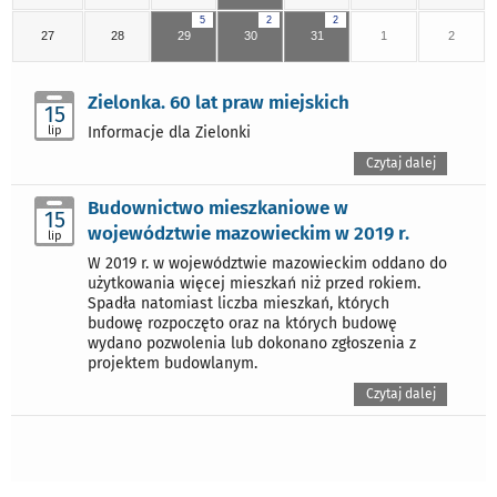
5
2
2
27
28
29
30
31
1
2
Zielonka. 60 lat praw miejskich
15
lip
Informacje dla Zielonki
Czytaj dalej
Budownictwo mieszkaniowe w
15
województwie mazowieckim w 2019 r.
lip
W 2019 r. w województwie mazowieckim oddano do
użytkowania więcej mieszkań niż przed rokiem.
Spadła natomiast liczba mieszkań, których
budowę rozpoczęto oraz na których budowę
wydano pozwolenia lub dokonano zgłoszenia z
projektem budowlanym.
Czytaj dalej