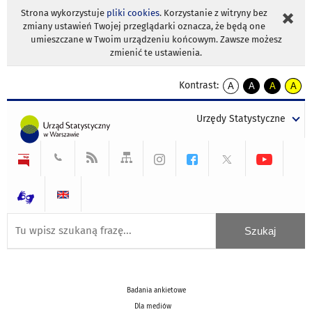
Strona wykorzystuje
pliki cookies
. Korzystanie z witryny bez
zmiany ustawień Twojej przeglądarki oznacza, że będą one
umieszczane w Twoim urządzeniu końcowym. Zawsze możesz
zmienić te ustawienia.
Kontrast:
A
A
A
A
kontrast
kontrast
kontrast
kontra
domyślny
biały
żółty
czarny
Urzędy Statystyczne
tekst
tekst
tekst
na
na
na
czarnym
czarnym
żółtym
Badania ankietowe
Dla mediów