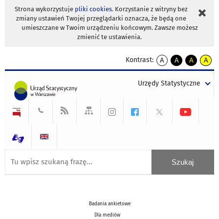
Strona wykorzystuje
pliki cookies
. Korzystanie z witryny bez
zmiany ustawień Twojej przeglądarki oznacza, że będą one
umieszczane w Twoim urządzeniu końcowym. Zawsze możesz
zmienić te ustawienia.
Kontrast:
A
A
A
A
kontrast
kontrast
kontrast
kontra
domyślny
biały
żółty
czarny
Urzędy Statystyczne
tekst
tekst
tekst
na
na
na
czarnym
czarnym
żółtym
Badania ankietowe
Dla mediów