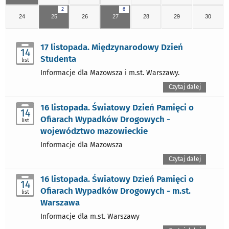
2
6
24
25
26
27
28
29
30
17 listopada. Międzynarodowy Dzień
14
Studenta
list
Informacje dla Mazowsza i m.st. Warszawy.
Czytaj dalej
16 listopada. Światowy Dzień Pamięci o
14
Ofiarach Wypadków Drogowych -
list
województwo mazowieckie
Informacje dla Mazowsza
Czytaj dalej
16 listopada. Światowy Dzień Pamięci o
14
Ofiarach Wypadków Drogowych - m.st.
list
Warszawa
Informacje dla m.st. Warszawy