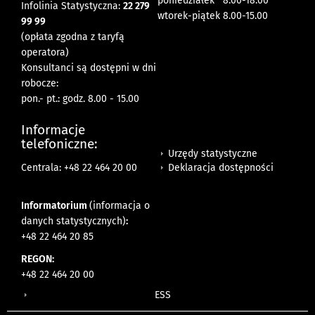
poniedziałek 8:00-18:00
Infolinia Statystyczna:
22 279
wtorek-piątek 8.00-15.00
99 99
(opłata zgodna z taryfą
operatora)
Konsultanci są dostępni w dni
robocze:
pon.- pt.: godz. 8.00 - 15.00
Informacje
telefoniczne:
Urzędy statystyczne
Deklaracja dostępności
Centrala: +48 22 464 20 00
Informatorium
(informacja o
danych statystycznych)
:
+48 22 464 20 85
REGON:
+48 22 464 20 00
ESS