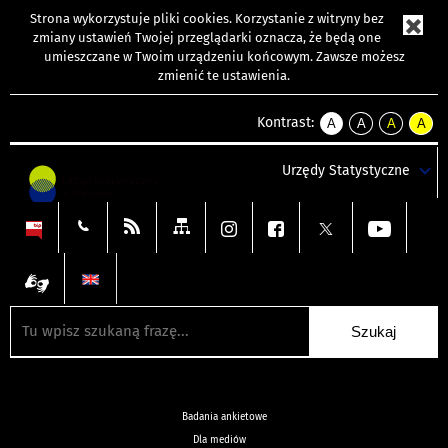
Strona wykorzystuje
pliki cookies
. Korzystanie z witryny bez
zmiany ustawień Twojej przeglądarki oznacza, że będą one
umieszczane w Twoim urządzeniu końcowym. Zawsze możesz
zmienić te ustawienia.
Kontrast:
A
A
A
A
kontrast
kontrast
kontrast
kontra
domyślny
biały
żółty
czarny
Urzędy Statystyczne
tekst
tekst
tekst
na
na
na
czarnym
czarnym
żółtym
Badania ankietowe
Dla mediów