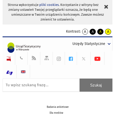
Strona wykorzystuje
pliki cookies
. Korzystanie z witryny bez
zmiany ustawień Twojej przeglądarki oznacza, że będą one
umieszczane w Twoim urządzeniu końcowym. Zawsze możesz
zmienić te ustawienia.
Kontrast:
A
A
A
A
kontrast
kontrast
kontrast
kontra
domyślny
biały
żółty
czarny
Urzędy Statystyczne
tekst
tekst
tekst
na
na
na
czarnym
czarnym
żółtym
Badania ankietowe
Dla mediów