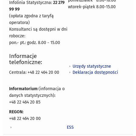
poniedziałek 8:00-18:00
Infolinia Statystyczna:
22 279
wtorek-piątek 8.00-15.00
99 99
(opłata zgodna z taryfą
operatora)
Konsultanci są dostępni w dni
robocze:
pon.- pt.: godz. 8.00 - 15.00
Informacje
telefoniczne:
Urzędy statystyczne
Deklaracja dostępności
Centrala: +48 22 464 20 00
Informatorium
(informacja o
danych statystycznych)
:
+48 22 464 20 85
REGON:
+48 22 464 20 00
ESS