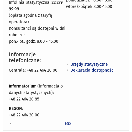
poniedziałek 8:00-18:00
Infolinia Statystyczna:
22 279
wtorek-piątek 8.00-15.00
99 99
(opłata zgodna z taryfą
operatora)
Konsultanci są dostępni w dni
robocze:
pon.- pt.: godz. 8.00 - 15.00
Informacje
telefoniczne:
Urzędy statystyczne
Deklaracja dostępności
Centrala: +48 22 464 20 00
Informatorium
(informacja o
danych statystycznych)
:
+48 22 464 20 85
REGON:
+48 22 464 20 00
ESS