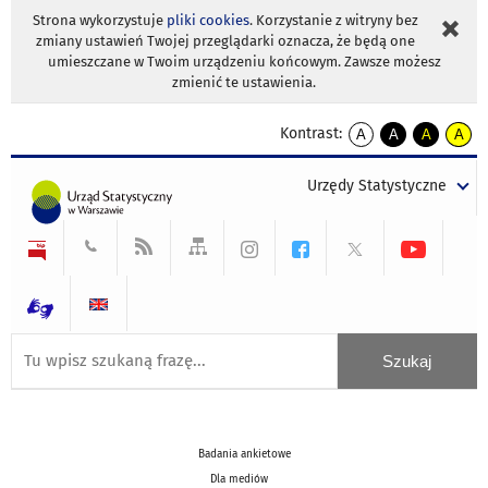
Strona wykorzystuje
pliki cookies
. Korzystanie z witryny bez
zmiany ustawień Twojej przeglądarki oznacza, że będą one
umieszczane w Twoim urządzeniu końcowym. Zawsze możesz
zmienić te ustawienia.
Kontrast:
A
A
A
A
kontrast
kontrast
kontrast
kontra
domyślny
biały
żółty
czarny
Urzędy Statystyczne
tekst
tekst
tekst
na
na
na
czarnym
czarnym
żółtym
Badania ankietowe
Dla mediów