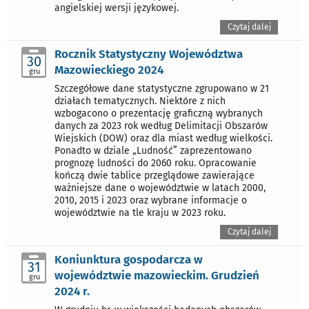
angielskiej wersji językowej.
Czytaj dalej
Rocznik Statystyczny Województwa
30
Mazowieckiego 2024
gru
Szczegółowe dane statystyczne zgrupowano w 21
działach tematycznych. Niektóre z nich
wzbogacono o prezentację graficzną wybranych
danych za 2023 rok według Delimitacji Obszarów
Wiejskich (DOW) oraz dla miast według wielkości.
Ponadto w dziale „Ludność” zaprezentowano
prognozę ludności do 2060 roku. Opracowanie
kończą dwie tablice przeglądowe zawierające
ważniejsze dane o województwie w latach 2000,
2010, 2015 i 2023 oraz wybrane informacje o
województwie na tle kraju w 2023 roku.
Czytaj dalej
Koniunktura gospodarcza w
31
województwie mazowieckim. Grudzień
gru
2024 r.