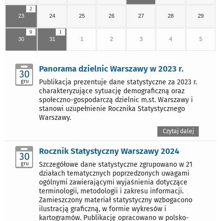
2
23
24
25
26
27
28
29
9
1
30
31
1
2
3
4
5
Panorama dzielnic Warszawy w 2023 r.
30
gru
Publikacja prezentuje dane statystyczne za 2023 r.
charakteryzujące sytuację demograficzną oraz
społeczno-gospodarczą dzielnic m.st. Warszawy i
stanowi uzupełnienie Rocznika Statystycznego
Warszawy.
Czytaj dalej
Rocznik Statystyczny Warszawy 2024
30
gru
Szczegółowe dane statystyczne zgrupowano w 21
działach tematycznych poprzedzonych uwagami
ogólnymi zawierającymi wyjaśnienia dotyczące
terminologii, metodologii i zakresu informacji.
Zamieszczony materiał statystyczny wzbogacono
ilustracją graficzną, w formie wykresów i
kartogramów. Publikację opracowano w polsko-