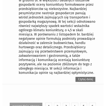
W grudniu br. w większości badanych obszarów
gospodarki oceny koniunktury formułowane przez
przedsiębiorców są niekorzystne. Najbardziej
pesymistyczne nastroje gospodarcze panują
wśród jednostek zajmujących się transportem i
gospodarką magazynową. W tej sekcji odnotowano
również największy spadek wartości wskaźnika
ogólnego klimatu koniunktury, o 4,5 w skali
miesiąca. W porównaniu z listopadem br. bardziej
negatywne opinie formułują podmioty prowadzące
działalność w zakresie budownictwa, handlu
hurtowego oraz detalicznego. Przedsiębiorcy
zajmujący się przetwórstwem przemysłowym,
zakwaterowaniem i gastronomią, a także
informacją i komunikacją oceniają koniunkturę
pozytywnie, ale na poziomie zbliżonym do tego z
ubiegłego miesiąca. W sekcji informacja i
komunikacja opinie są najbardziej optymistyczne.
Czytaj dalej