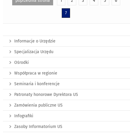
poprzednia strona
1
2
3
4
5
6
7
Informacje o Urzędzie
Specjalizacja Urzędu
Ośrodki
Współpraca w regionie
Seminaria i konferencje
Patronaty honorowe Dyrektora US
Zamówienia publiczne US
Infografiki
Zasoby Informatorium US