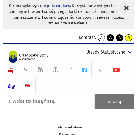
Strona wykorzystuje
pliki cookies
. Korzystanie z witryny bez
zmiany ustawień Twojej przeglądarki oznacza, że będą one
umieszczane w Twoim urządzeniu końcowym. Zawsze możesz
zmienić te ustawienia.
Kontrast:
A
A
A
A
kontrast
kontrast
kontrast
kontra
domyślny
biały
żółty
czarny
Urzędy Statystyczne
tekst
tekst
tekst
na
na
na
czarnym
czarnym
żółtym
Badania ankietowe
Dla mediów