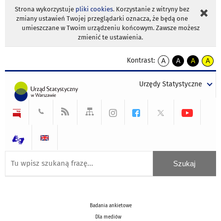
Strona wykorzystuje
pliki cookies
. Korzystanie z witryny bez
zmiany ustawień Twojej przeglądarki oznacza, że będą one
umieszczane w Twoim urządzeniu końcowym. Zawsze możesz
zmienić te ustawienia.
Kontrast:
A
A
A
A
kontrast
kontrast
kontrast
kontra
domyślny
biały
żółty
czarny
Urzędy Statystyczne
tekst
tekst
tekst
na
na
na
czarnym
czarnym
żółtym
Badania ankietowe
Dla mediów