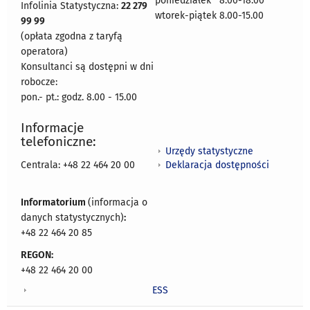
poniedziałek 8:00-18:00
Infolinia Statystyczna:
22 279
wtorek-piątek 8.00-15.00
99 99
(opłata zgodna z taryfą
operatora)
Konsultanci są dostępni w dni
robocze:
pon.- pt.: godz. 8.00 - 15.00
Informacje
telefoniczne:
Urzędy statystyczne
Deklaracja dostępności
Centrala: +48 22 464 20 00
Informatorium
(informacja o
danych statystycznych)
:
+48 22 464 20 85
REGON:
+48 22 464 20 00
ESS