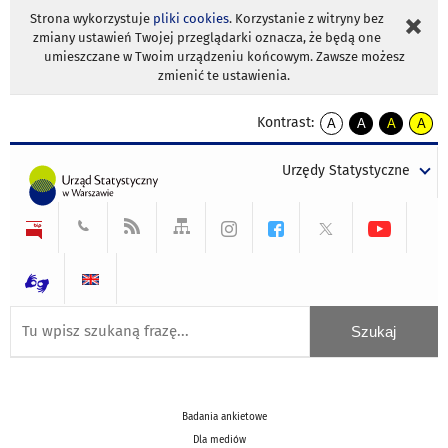
Strona wykorzystuje
pliki cookies
. Korzystanie z witryny bez
zmiany ustawień Twojej przeglądarki oznacza, że będą one
umieszczane w Twoim urządzeniu końcowym. Zawsze możesz
zmienić te ustawienia.
Kontrast:
A
A
A
A
kontrast
kontrast
kontrast
kontra
domyślny
biały
żółty
czarny
Urzędy Statystyczne
tekst
tekst
tekst
na
na
na
czarnym
czarnym
żółtym
Badania ankietowe
Dla mediów