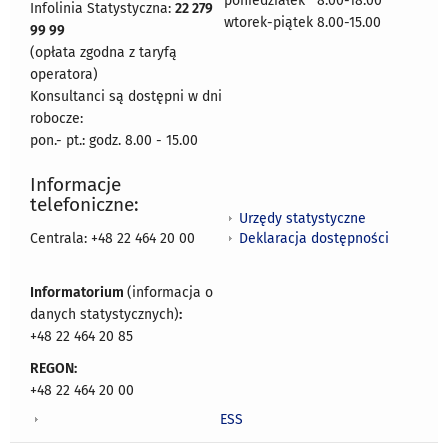
poniedziałek 8:00-18:00
Infolinia Statystyczna:
22 279
wtorek-piątek 8.00-15.00
99 99
(opłata zgodna z taryfą
operatora)
Konsultanci są dostępni w dni
robocze:
pon.- pt.: godz. 8.00 - 15.00
Informacje
telefoniczne:
Urzędy statystyczne
Deklaracja dostępności
Centrala: +48 22 464 20 00
Informatorium
(informacja o
danych statystycznych)
:
+48 22 464 20 85
REGON:
+48 22 464 20 00
ESS