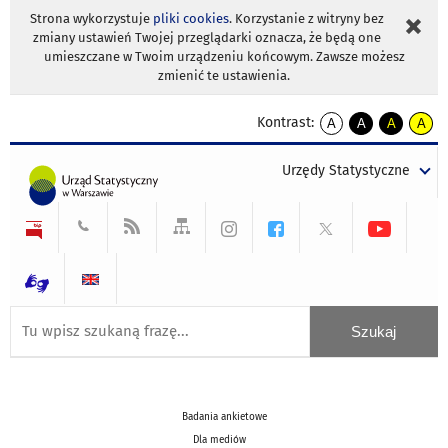
Strona wykorzystuje
pliki cookies
. Korzystanie z witryny bez
zmiany ustawień Twojej przeglądarki oznacza, że będą one
umieszczane w Twoim urządzeniu końcowym. Zawsze możesz
zmienić te ustawienia.
Kontrast:
A
A
A
A
kontrast
kontrast
kontrast
kontra
domyślny
biały
żółty
czarny
Urzędy Statystyczne
tekst
tekst
tekst
na
na
na
czarnym
czarnym
żółtym
Badania ankietowe
Dla mediów