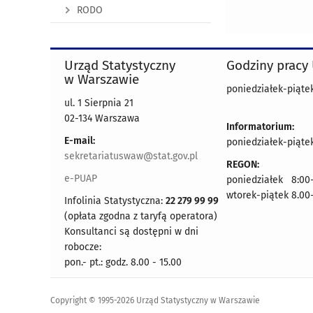
RODO
Urząd Statystyczny
Godziny pracy
w Warszawie
poniedziałek-piątek
ul. 1 Sierpnia 21
02-134 Warszawa
Informatorium:
E-mail:
poniedziałek-piątek
sekretariatuswaw@stat.gov.pl
REGON:
e-PUAP
poniedziałek 8:00-
wtorek-piątek 8.00
Infolinia Statystyczna:
22 279 99 99
(opłata zgodna z taryfą operatora)
Konsultanci są dostępni w dni
robocze:
pon.- pt.: godz. 8.00 - 15.00
Copyright © 1995-2026 Urząd Statystyczny w Warszawie