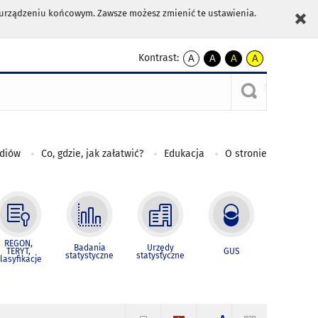
m urządzeniu końcowym. Zawsze możesz zmienić te ustawienia.
Kontrast:
A
A
A
A
kontrast
kontrast
kontrast
kontrast
domyślny
biały
żółty
czarny
tekst
tekst
tekst
na
na
na
czarnym
czarnym
żółtym
ediów
Co, gdzie, jak załatwić?
Edukacja
O stronie
REGON,
Badania
Urzędy
TERYT,
GUS
statystyczne
statystyczne
lasyfikacje