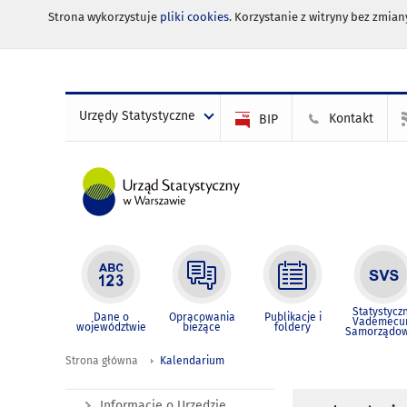
Strona wykorzystuje
pliki cookies
. Korzystanie z witryny bez zmi
Urzędy Statystyczne
Kontakt
BIP
Statystycz
Dane o
Opracowania
Publikacje i
Vademec
województwie
bieżące
foldery
Samorządo
Strona główna
Kalendarium
Informacje o Urzędzie