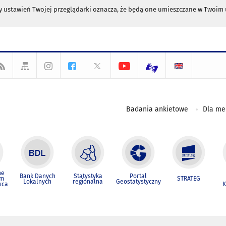
any ustawień Twojej przeglądarki oznacza, że będą one umieszczane w Twoi
Badania ankietowe
Dla m
ne
Bank Danych
Statystyka
Portal
um
STRATEG
Lokalnych
regionalna
Geostatystyczny
wca
K