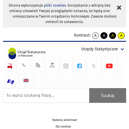
Strona wykorzystuje
pliki cookies
. Korzystanie z witryny bez
zmiany ustawień Twojej przeglądarki oznacza, że będą one
umieszczane w Twoim urządzeniu końcowym. Zawsze możesz
zmienić te ustawienia.
Kontrast:
A
A
A
A
kontrast
kontrast
kontrast
kontra
domyślny
biały
żółty
czarny
Urzędy Statystyczne
tekst
tekst
tekst
na
na
na
czarnym
czarnym
żółtym
Badania ankietowe
Dla mediów