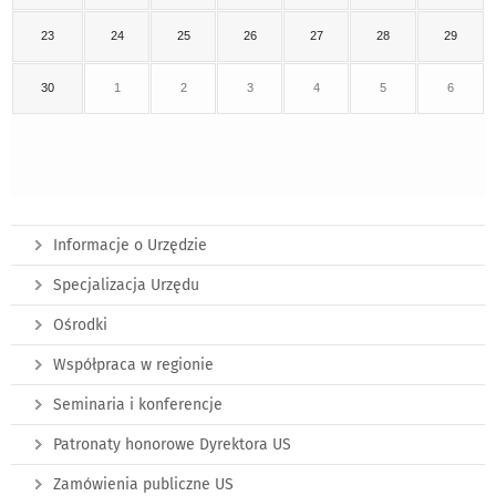
23
24
25
26
27
28
29
30
1
2
3
4
5
6
Informacje o Urzędzie
Specjalizacja Urzędu
Ośrodki
Współpraca w regionie
Seminaria i konferencje
Patronaty honorowe Dyrektora US
Zamówienia publiczne US