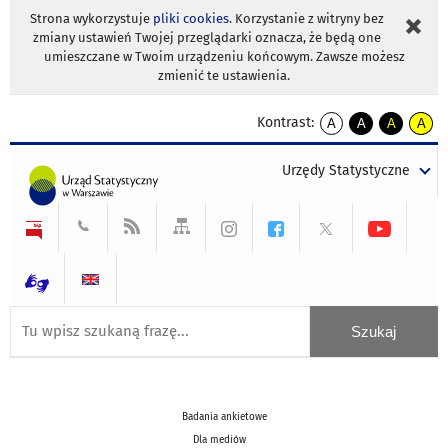
Strona wykorzystuje
pliki cookies
. Korzystanie z witryny bez
zmiany ustawień Twojej przeglądarki oznacza, że będą one
umieszczane w Twoim urządzeniu końcowym. Zawsze możesz
zmienić te ustawienia.
Kontrast:
A
A
A
A
kontrast
kontrast
kontrast
kontra
domyślny
biały
żółty
czarny
Urzędy Statystyczne
tekst
tekst
tekst
na
na
na
czarnym
czarnym
żółtym
Badania ankietowe
Dla mediów