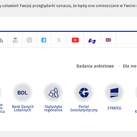
any ustawień Twojej przeglądarki oznacza, że będą one umieszczane w Twoi
Badania ankietowe
Dla m
ne
Bank Danych
Statystyka
Portal
um
STRATEG
Lokalnych
regionalna
Geostatystyczny
wca
K