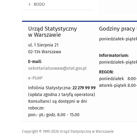
RODO
Urząd Statystyczny
Godziny pracy
w Warszawie
poniedziałek-piątek
ul. 1 Sierpnia 21
02-134 Warszawa
Informatorium:
E-mail:
poniedziałek-piątek
sekretariatuswaw@stat.gov.pl
REGON:
e-PUAP
poniedziałek 8:00-
wtorek-piątek 8.00
Infolinia Statystyczna:
22 279 99 99
(opłata zgodna z taryfą operatora)
Konsultanci są dostępni w dni
robocze:
pon.- pt.: godz. 8.00 - 15.00
Copyright © 1995-2026 Urząd Statystyczny w Warszawie