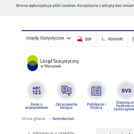
Strona wykorzystuje
pliki cookies
. Korzystanie z witryny bez zmi
Urzędy Statystyczne
Kontakt
BIP
Statystycz
Dane o
Opracowania
Publikacje i
Vademec
województwie
bieżące
foldery
Samorządo
Strona główna
Kalendarium
Informacje o Urzędzie