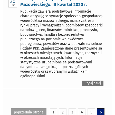
30
Mazowieckiego. III kwartał 2020 r.
list
Publikacja zawiera podstawowe informacje
charakteryzujące sytuację społeczno-gospodarczą
województwa mazowieckiego, m.in. z zakresu
rynku pracy i wynagrodzeń, podmiotów gospodarki
narodowej, cen, finansów, rolnictwa, przemysłu,
budownictwa, handlu i bezpieczeństwa
publicznego na poziomie województwa,
podregionów, powiatów oraz w podziale na sekcje
i działy PKD. Zamieszczone dane prezentowane są
w okresach miesięcznych, kwartalnych, rocznych i
w okresach narastających. Informacje
statystyczne uzupełnione są podstawowymi
danymi dla całego kraju i poszczególnych
województw oraz wybranymi wskaźnikami
ogólnopolskimi.
Czytaj dalej
poprzednia strona
1
2
3
4
5
6