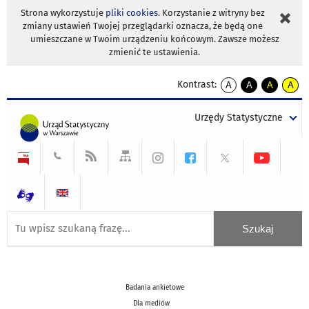
Strona wykorzystuje
pliki cookies
. Korzystanie z witryny bez
zmiany ustawień Twojej przeglądarki oznacza, że będą one
umieszczane w Twoim urządzeniu końcowym. Zawsze możesz
zmienić te ustawienia.
Kontrast:
A
A
A
A
kontrast
kontrast
kontrast
kontra
domyślny
biały
żółty
czarny
Urzędy Statystyczne
tekst
tekst
tekst
na
na
na
czarnym
czarnym
żółtym
Badania ankietowe
Dla mediów