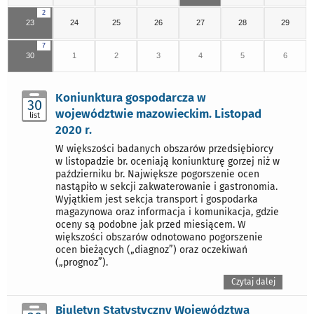
2
23
24
25
26
27
28
29
7
30
1
2
3
4
5
6
Koniunktura gospodarcza w
30
województwie mazowieckim. Listopad
list
2020 r.
W większości badanych obszarów przedsiębiorcy
w listopadzie br. oceniają koniunkturę gorzej niż w
październiku br. Największe pogorszenie ocen
nastąpiło w sekcji zakwaterowanie i gastronomia.
Wyjątkiem jest sekcja transport i gospodarka
magazynowa oraz informacja i komunikacja, gdzie
oceny są podobne jak przed miesiącem. W
większości obszarów odnotowano pogorszenie
ocen bieżących („diagnoz”) oraz oczekiwań
(„prognoz”).
Czytaj dalej
Biuletyn Statystyczny Województwa