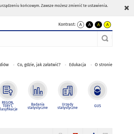
m urządzeniu końcowym. Zawsze możesz zmienić te ustawienia.
Kontrast:
A
A
A
A
kontrast
kontrast
kontrast
kontrast
domyślny
biały
żółty
czarny
tekst
tekst
tekst
na
na
na
czarnym
czarnym
żółtym
ediów
Co, gdzie, jak załatwić?
Edukacja
O stronie
REGON,
Badania
Urzędy
TERYT,
GUS
statystyczne
statystyczne
lasyfikacje