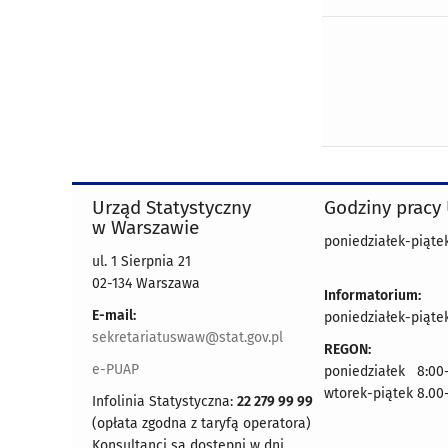
Urząd Statystyczny
Godziny pracy
w Warszawie
poniedziałek-piątek
ul. 1 Sierpnia 21
02-134 Warszawa
Informatorium:
E-mail:
poniedziałek-piątek
sekretariatuswaw@stat.gov.pl
REGON:
e-PUAP
poniedziałek 8:00-
wtorek-piątek 8.00
Infolinia Statystyczna:
22 279 99 99
(opłata zgodna z taryfą operatora)
Konsultanci są dostępni w dni