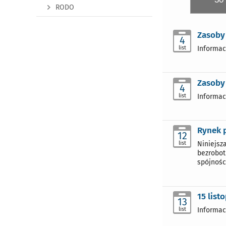
RODO
Zasoby
4
list
Informac
Zasoby 
4
list
Informac
Rynek 
12
list
Niniejsz
bezrobot
spójnośc
15 lis
13
list
Informac