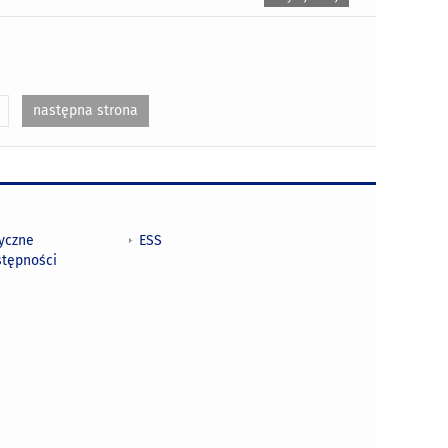
następna strona
tyczne
ESS
stępności