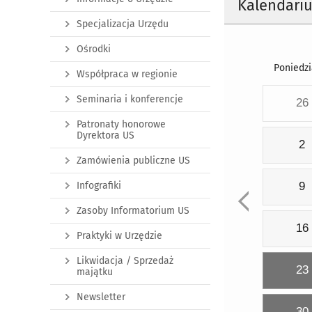
Kalendari
Specjalizacja Urzędu
Ośrodki
Poniedzi
Współpraca w regionie
Seminaria i konferencje
26
Patronaty honorowe
Dyrektora US
2
Zamówienia publiczne US
Infografiki
9
Zasoby Informatorium US
16
Praktyki w Urzędzie
Likwidacja / Sprzedaż
23
majątku
Newsletter
30