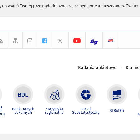
any ustawień Twojej przeglądarki oznacza, że będą one umieszczane w Twoi
Badania ankietowe
Dla m
ne
Bank Danych
Statystyka
Portal
um
STRATEG
Lokalnych
regionalna
Geostatystyczny
wca
K