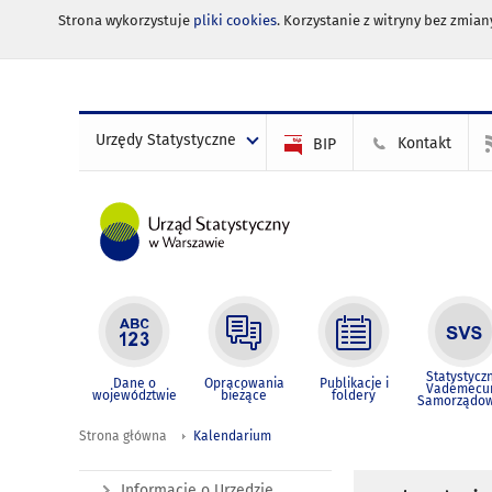
Strona wykorzystuje
pliki cookies
. Korzystanie z witryny bez zmi
Urzędy Statystyczne
Kontakt
BIP
Statystycz
Dane o
Opracowania
Publikacje i
Vademec
województwie
bieżące
foldery
Samorządo
Strona główna
Kalendarium
Informacje o Urzędzie