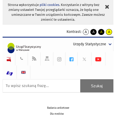
Strona wykorzystuje
pliki cookies
. Korzystanie z witryny bez
zmiany ustawień Twojej przeglądarki oznacza, że będą one
umieszczane w Twoim urządzeniu końcowym. Zawsze możesz
zmienić te ustawienia.
Kontrast:
A
A
A
A
kontrast
kontrast
kontrast
kontra
domyślny
biały
żółty
czarny
Urzędy Statystyczne
tekst
tekst
tekst
na
na
na
czarnym
czarnym
żółtym
Badania ankietowe
Dla mediów