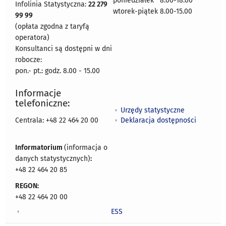
poniedziałek 8:00-18:00
Infolinia Statystyczna:
22 279
wtorek-piątek 8.00-15.00
99 99
(opłata zgodna z taryfą
operatora)
Konsultanci są dostępni w dni
robocze:
pon.- pt.: godz. 8.00 - 15.00
Informacje
telefoniczne:
Urzędy statystyczne
Deklaracja dostępności
Centrala: +48 22 464 20 00
Informatorium
(informacja o
danych statystycznych)
:
+48 22 464 20 85
REGON:
+48 22 464 20 00
ESS