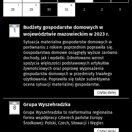
7
5
8
28
29
30
31
1
2
3
Budżety gospodarstw domowych w
1
województwie mazowieckim w 2023 r.
pazdz
Sytuacja materialna gospodarstw domowych w
porównaniu z rokiem poprzednim poprawiła się.
Gospodarstwa domowe osiągnęły wyższe zarówno
dochody, jak i wydatki. Odnotowano wzrost
spożycia większości podstawowych artykułów
żywnościowych oraz poprawę wyposażenia
gospodarstw domowych w przedmioty trwałego
użytkowania. Poprawiła się także subiektywna
ocena sytuacji materialnej gospodarstw.
Czytaj dalej
Grupa Wyszehradzka
8
pazdz
Grupa Wyszehradzka to nieformalna regionalna
forma współpracy czterech państw Europy
Środkowej: Polski, Czech, Słowacji i Węgier.
Czytaj dalej