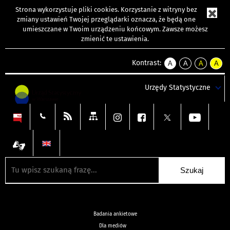
Strona wykorzystuje
pliki cookies
. Korzystanie z witryny bez
zmiany ustawień Twojej przeglądarki oznacza, że będą one
umieszczane w Twoim urządzeniu końcowym. Zawsze możesz
zmienić te ustawienia.
Kontrast:
A
A
A
A
kontrast
kontrast
kontrast
kontra
domyślny
biały
żółty
czarny
Urzędy Statystyczne
tekst
tekst
tekst
na
na
na
czarnym
czarnym
żółtym
Badania ankietowe
Dla mediów