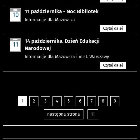
11 października - Noc Bibliotek
10
pazdz
Informacje dla Mazowsza
Czytaj dalej
14 października. Dzień Edukacji
11
Narodowej
pazdz
Informacje dla Mazowsza i m.st. Warszawy
Czytaj dalej
1
2
3
4
5
6
7
8
9
następna strona
11