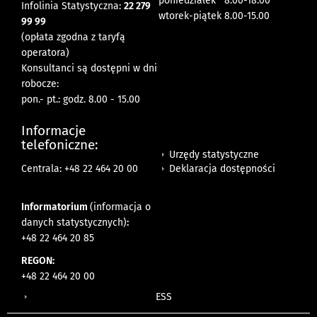
poniedziałek 8:00-18:00
Infolinia Statystyczna:
22 279
wtorek-piątek 8.00-15.00
99 99
(opłata zgodna z taryfą
operatora)
Konsultanci są dostępni w dni
robocze:
pon.- pt.: godz. 8.00 - 15.00
Informacje
telefoniczne:
Urzędy statystyczne
Deklaracja dostępności
Centrala: +48 22 464 20 00
Informatorium
(informacja o
danych statystycznych)
:
+48 22 464 20 85
REGON:
+48 22 464 20 00
ESS