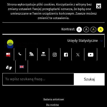
Strona wykorzystuje
pliki cookies
. Korzystanie z witryny bez
zmiany ustawień Twojej przeglądarki oznacza, że będą one
umieszczane w Twoim urządzeniu końcowym. Zawsze możesz
zmienić te ustawienia.
Kontrast:
A
A
A
A
kontrast
kontrast
kontrast
kontra
domyślny
biały
żółty
czarny
Urzędy Statystyczne
tekst
tekst
tekst
na
na
na
czarnym
czarnym
żółtym
Badania ankietowe
Dla mediów