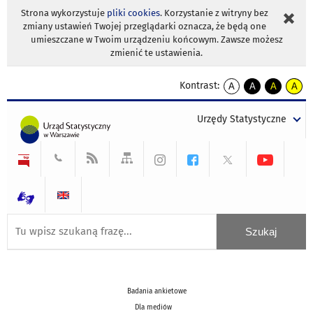
Strona wykorzystuje
pliki cookies
. Korzystanie z witryny bez
zmiany ustawień Twojej przeglądarki oznacza, że będą one
umieszczane w Twoim urządzeniu końcowym. Zawsze możesz
zmienić te ustawienia.
Kontrast:
A
A
A
A
kontrast
kontrast
kontrast
kontra
domyślny
biały
żółty
czarny
Urzędy Statystyczne
tekst
tekst
tekst
na
na
na
czarnym
czarnym
żółtym
Badania ankietowe
Dla mediów