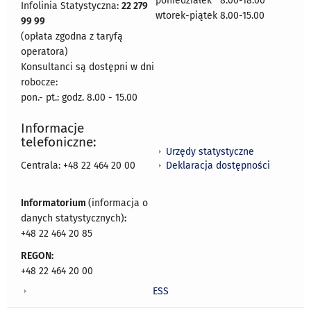
poniedziałek 8:00-18:00
Infolinia Statystyczna:
22 279
wtorek-piątek 8.00-15.00
99 99
(opłata zgodna z taryfą
operatora)
Konsultanci są dostępni w dni
robocze:
pon.- pt.: godz. 8.00 - 15.00
Informacje
telefoniczne:
Urzędy statystyczne
Deklaracja dostępności
Centrala: +48 22 464 20 00
Informatorium
(informacja o
danych statystycznych)
:
+48 22 464 20 85
REGON:
+48 22 464 20 00
ESS