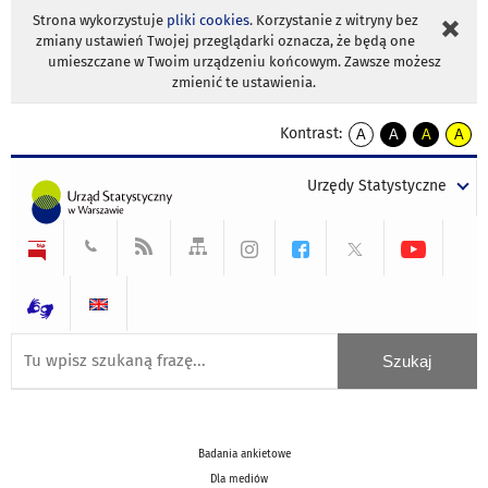
Strona wykorzystuje
pliki cookies
. Korzystanie z witryny bez
zmiany ustawień Twojej przeglądarki oznacza, że będą one
umieszczane w Twoim urządzeniu końcowym. Zawsze możesz
zmienić te ustawienia.
Kontrast:
A
A
A
A
kontrast
kontrast
kontrast
kontra
domyślny
biały
żółty
czarny
Urzędy Statystyczne
tekst
tekst
tekst
na
na
na
czarnym
czarnym
żółtym
Badania ankietowe
Dla mediów