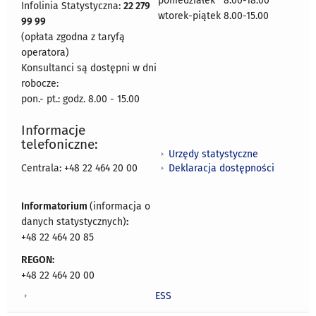
poniedziałek 8:00-18:00
Infolinia Statystyczna:
22 279
wtorek-piątek 8.00-15.00
99 99
(opłata zgodna z taryfą
operatora)
Konsultanci są dostępni w dni
robocze:
pon.- pt.: godz. 8.00 - 15.00
Informacje
telefoniczne:
Urzędy statystyczne
Deklaracja dostępności
Centrala: +48 22 464 20 00
Informatorium
(informacja o
danych statystycznych)
:
+48 22 464 20 85
REGON:
+48 22 464 20 00
ESS