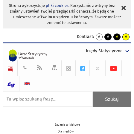
Strona wykorzystuje
pliki cookies
. Korzystanie z witryny bez
zmiany ustawień Twojej przeglądarki oznacza, że będą one
umieszczane w Twoim urządzeniu końcowym. Zawsze możesz
zmienić te ustawienia.
Kontrast:
A
A
A
A
kontrast
kontrast
kontrast
kontra
domyślny
biały
żółty
czarny
Urzędy Statystyczne
tekst
tekst
tekst
na
na
na
czarnym
czarnym
żółtym
Badania ankietowe
Dla mediów