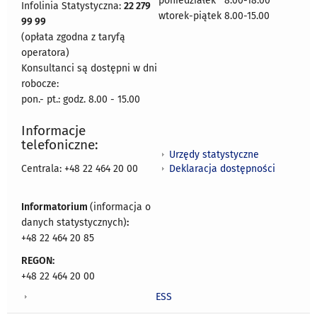
poniedziałek 8:00-18:00
Infolinia Statystyczna:
22 279
wtorek-piątek 8.00-15.00
99 99
(opłata zgodna z taryfą
operatora)
Konsultanci są dostępni w dni
robocze:
pon.- pt.: godz. 8.00 - 15.00
Informacje
telefoniczne:
Urzędy statystyczne
Deklaracja dostępności
Centrala: +48 22 464 20 00
Informatorium
(informacja o
danych statystycznych)
:
+48 22 464 20 85
REGON:
+48 22 464 20 00
ESS