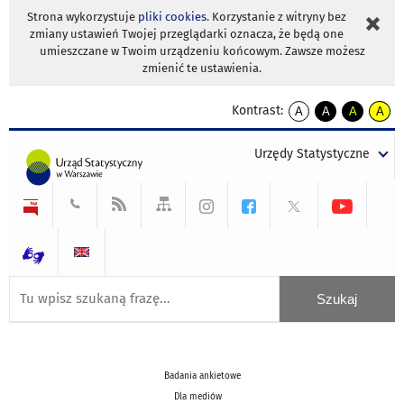
Strona wykorzystuje
pliki cookies
. Korzystanie z witryny bez
zmiany ustawień Twojej przeglądarki oznacza, że będą one
umieszczane w Twoim urządzeniu końcowym. Zawsze możesz
zmienić te ustawienia.
Kontrast:
A
A
A
A
kontrast
kontrast
kontrast
kontra
domyślny
biały
żółty
czarny
Urzędy Statystyczne
tekst
tekst
tekst
na
na
na
czarnym
czarnym
żółtym
Badania ankietowe
Dla mediów