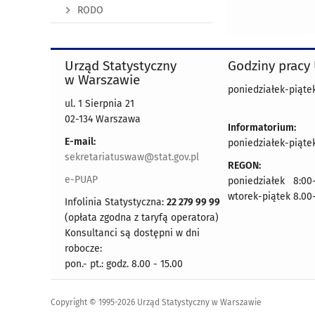
RODO
Urząd Statystyczny
Godziny pracy
w Warszawie
poniedziałek-piątek
ul. 1 Sierpnia 21
02-134 Warszawa
Informatorium:
E-mail:
poniedziałek-piątek
sekretariatuswaw@stat.gov.pl
REGON:
e-PUAP
poniedziałek 8:00-
wtorek-piątek 8.00
Infolinia Statystyczna:
22 279 99 99
(opłata zgodna z taryfą operatora)
Konsultanci są dostępni w dni
robocze:
pon.- pt.: godz. 8.00 - 15.00
Copyright © 1995-2026 Urząd Statystyczny w Warszawie