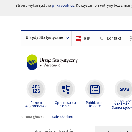
Strona wykorzystuje
pliki cookies
. Korzystanie z witryny bez zmi
Urzędy Statystyczne
Kontakt
BIP
Statystycz
Dane o
Opracowania
Publikacje i
Vademec
województwie
bieżące
foldery
Samorządo
Strona główna
Kalendarium
Informacje o Urzędzie