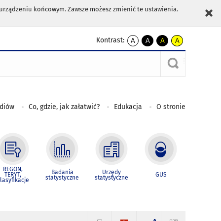
m urządzeniu końcowym. Zawsze możesz zmienić te ustawienia.
Kontrast:
A
A
A
A
kontrast
kontrast
kontrast
kontrast
domyślny
biały
żółty
czarny
tekst
tekst
tekst
na
na
na
czarnym
czarnym
żółtym
ediów
Co, gdzie, jak załatwić?
Edukacja
O stronie
REGON,
Badania
Urzędy
TERYT,
GUS
statystyczne
statystyczne
lasyfikacje