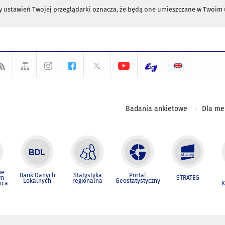
any ustawień Twojej przeglądarki oznacza, że będą one umieszczane w Twoi
Badania ankietowe
Dla m
ne
Bank Danych
Statystyka
Portal
um
STRATEG
Lokalnych
regionalna
Geostatystyczny
wca
K