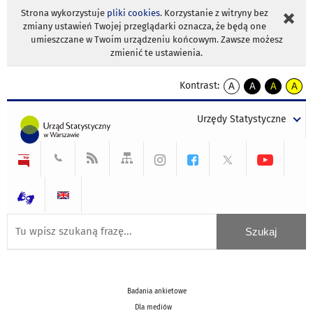
Strona wykorzystuje
pliki cookies
. Korzystanie z witryny bez
zmiany ustawień Twojej przeglądarki oznacza, że będą one
umieszczane w Twoim urządzeniu końcowym. Zawsze możesz
zmienić te ustawienia.
Kontrast:
A
A
A
A
kontrast
kontrast
kontrast
kontra
domyślny
biały
żółty
czarny
Urzędy Statystyczne
tekst
tekst
tekst
na
na
na
czarnym
czarnym
żółtym
Badania ankietowe
Dla mediów