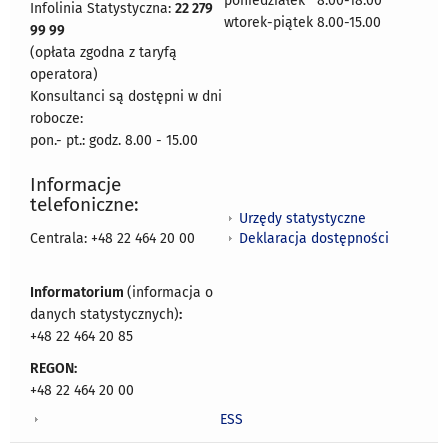
poniedziałek 8:00-18:00
Infolinia Statystyczna:
22 279
wtorek-piątek 8.00-15.00
99 99
(opłata zgodna z taryfą
operatora)
Konsultanci są dostępni w dni
robocze:
pon.- pt.: godz. 8.00 - 15.00
Informacje
telefoniczne:
Urzędy statystyczne
Deklaracja dostępności
Centrala: +48 22 464 20 00
Informatorium
(informacja o
danych statystycznych)
:
+48 22 464 20 85
REGON:
+48 22 464 20 00
ESS