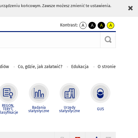
m urządzeniu końcowym. Zawsze możesz zmienić te ustawienia.
Kontrast:
A
A
A
A
kontrast
kontrast
kontrast
kontrast
domyślny
biały
żółty
czarny
tekst
tekst
tekst
na
na
na
czarnym
czarnym
żółtym
ediów
Co, gdzie, jak załatwić?
Edukacja
O stronie
REGON,
Badania
Urzędy
TERYT,
GUS
statystyczne
statystyczne
lasyfikacje