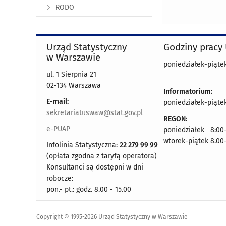
RODO
Urząd Statystyczny
Godziny pracy
w Warszawie
poniedziałek-piątek
ul. 1 Sierpnia 21
02-134 Warszawa
Informatorium:
E-mail:
poniedziałek-piątek
sekretariatuswaw@stat.gov.pl
REGON:
e-PUAP
poniedziałek 8:00-
wtorek-piątek 8.00
Infolinia Statystyczna:
22 279 99 99
(opłata zgodna z taryfą operatora)
Konsultanci są dostępni w dni
robocze:
pon.- pt.: godz. 8.00 - 15.00
Copyright © 1995-2026 Urząd Statystyczny w Warszawie