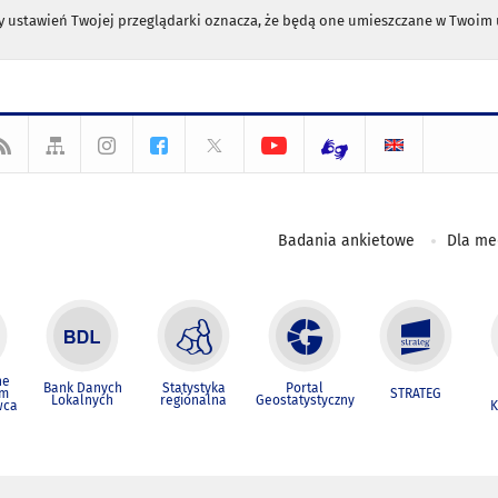
any ustawień Twojej przeglądarki oznacza, że będą one umieszczane w Twoi
Badania ankietowe
Dla m
ne
Bank Danych
Statystyka
Portal
um
STRATEG
Lokalnych
regionalna
Geostatystyczny
wca
K