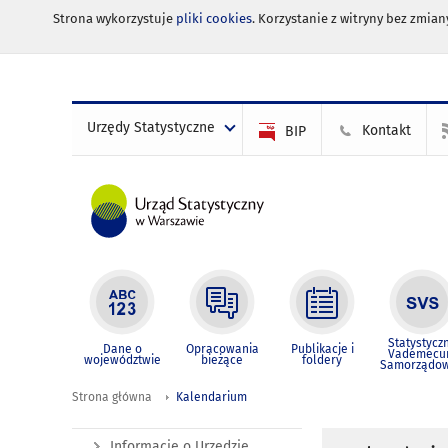
Strona wykorzystuje
pliki cookies
. Korzystanie z witryny bez zmi
Urzędy Statystyczne
Kontakt
BIP
Statystycz
Dane o
Opracowania
Publikacje i
Vademec
województwie
bieżące
foldery
Samorządo
Strona główna
Kalendarium
Informacje o Urzędzie