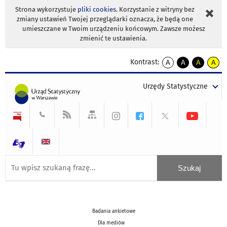
Strona wykorzystuje
pliki cookies
. Korzystanie z witryny bez
zmiany ustawień Twojej przeglądarki oznacza, że będą one
umieszczane w Twoim urządzeniu końcowym. Zawsze możesz
zmienić te ustawienia.
Kontrast:
A
A
A
A
kontrast
kontrast
kontrast
kontra
domyślny
biały
żółty
czarny
Urzędy Statystyczne
tekst
tekst
tekst
na
na
na
czarnym
czarnym
żółtym
Badania ankietowe
Dla mediów