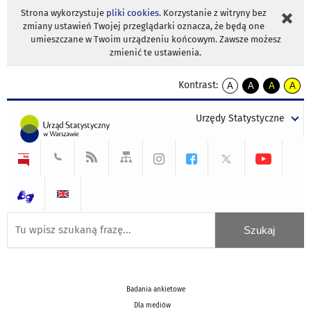
Strona wykorzystuje
pliki cookies
. Korzystanie z witryny bez
zmiany ustawień Twojej przeglądarki oznacza, że będą one
umieszczane w Twoim urządzeniu końcowym. Zawsze możesz
zmienić te ustawienia.
Kontrast:
A
A
A
A
kontrast
kontrast
kontrast
kontra
domyślny
biały
żółty
czarny
Urzędy Statystyczne
tekst
tekst
tekst
na
na
na
czarnym
czarnym
żółtym
Badania ankietowe
Dla mediów