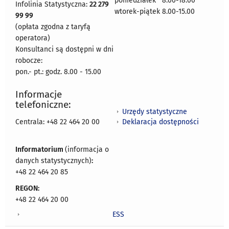
poniedziałek 8:00-18:00
Infolinia Statystyczna:
22 279
wtorek-piątek 8.00-15.00
99 99
(opłata zgodna z taryfą
operatora)
Konsultanci są dostępni w dni
robocze:
pon.- pt.: godz. 8.00 - 15.00
Informacje
telefoniczne:
Urzędy statystyczne
Deklaracja dostępności
Centrala: +48 22 464 20 00
Informatorium
(informacja o
danych statystycznych)
:
+48 22 464 20 85
REGON:
+48 22 464 20 00
ESS