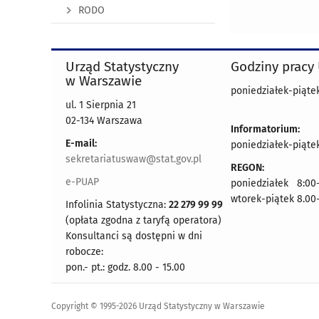
RODO
Urząd Statystyczny
Godziny pracy
w Warszawie
poniedziałek-piątek
ul. 1 Sierpnia 21
02-134 Warszawa
Informatorium:
E-mail:
poniedziałek-piątek
sekretariatuswaw@stat.gov.pl
REGON:
e-PUAP
poniedziałek 8:00-
wtorek-piątek 8.00
Infolinia Statystyczna:
22 279 99 99
(opłata zgodna z taryfą operatora)
Konsultanci są dostępni w dni
robocze:
pon.- pt.: godz. 8.00 - 15.00
Copyright © 1995-2026 Urząd Statystyczny w Warszawie