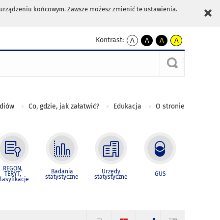
m urządzeniu końcowym. Zawsze możesz zmienić te ustawienia.
Kontrast:
A
A
A
A
kontrast
kontrast
kontrast
kontrast
domyślny
biały
żółty
czarny
tekst
tekst
tekst
na
na
na
czarnym
czarnym
żółtym
ediów
Co, gdzie, jak załatwić?
Edukacja
O stronie
REGON,
Badania
Urzędy
TERYT,
GUS
statystyczne
statystyczne
lasyfikacje