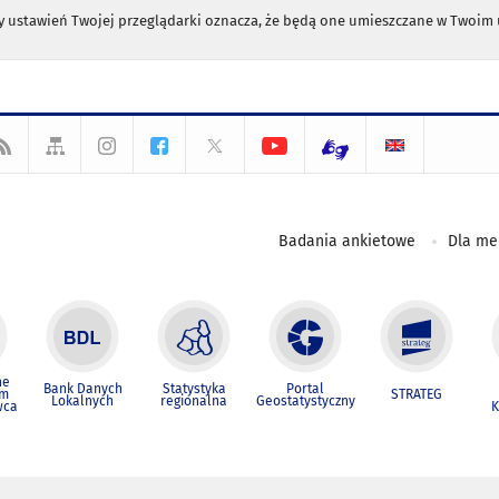
any ustawień Twojej przeglądarki oznacza, że będą one umieszczane w Twoi
Badania ankietowe
Dla m
ne
Bank Danych
Statystyka
Portal
um
STRATEG
Lokalnych
regionalna
Geostatystyczny
wca
K