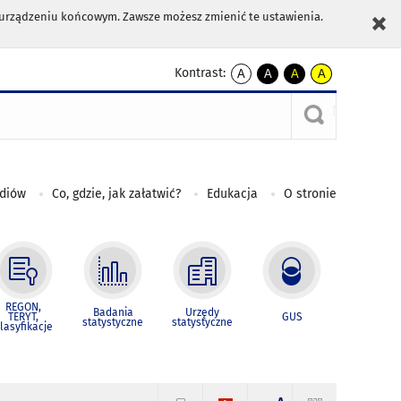
m urządzeniu końcowym. Zawsze możesz zmienić te ustawienia.
Kontrast:
A
A
A
A
kontrast
kontrast
kontrast
kontrast
domyślny
biały
żółty
czarny
tekst
tekst
tekst
na
na
na
czarnym
czarnym
żółtym
ediów
Co, gdzie, jak załatwić?
Edukacja
O stronie
REGON,
Badania
Urzędy
TERYT,
GUS
statystyczne
statystyczne
lasyfikacje