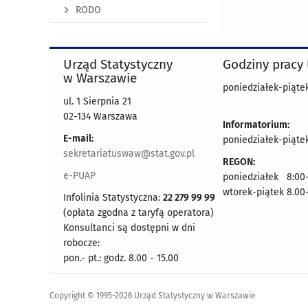
RODO
Urząd Statystyczny
Godziny pracy
w Warszawie
poniedziałek-piątek
ul. 1 Sierpnia 21
02-134 Warszawa
Informatorium:
E-mail:
poniedziałek-piątek
sekretariatuswaw@stat.gov.pl
REGON:
e-PUAP
poniedziałek 8:00-
wtorek-piątek 8.00
Infolinia Statystyczna:
22 279 99 99
(opłata zgodna z taryfą operatora)
Konsultanci są dostępni w dni
robocze:
pon.- pt.: godz. 8.00 - 15.00
Copyright © 1995-2026 Urząd Statystyczny w Warszawie