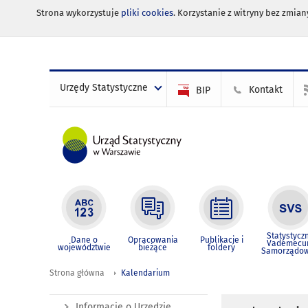
Strona wykorzystuje
pliki cookies
. Korzystanie z witryny bez zmi
Urzędy Statystyczne
Kontakt
BIP
Statystycz
Dane o
Opracowania
Publikacje i
Vademec
województwie
bieżące
foldery
Samorządo
Strona główna
Kalendarium
Informacje o Urzędzie