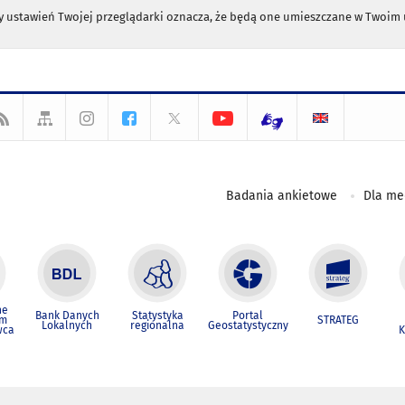
any ustawień Twojej przeglądarki oznacza, że będą one umieszczane w Twoi
Badania ankietowe
Dla m
ne
Bank Danych
Statystyka
Portal
um
STRATEG
Lokalnych
regionalna
Geostatystyczny
wca
K