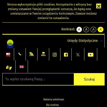
Strona wykorzystuje
pliki cookies
. Korzystanie z witryny bez
zmiany ustawień Twojej przeglądarki oznacza, że będą one
umieszczane w Twoim urządzeniu końcowym. Zawsze możesz
zmienić te ustawienia.
Kontrast:
A
A
A
A
kontrast
kontrast
kontrast
kontra
domyślny
biały
żółty
czarny
Urzędy Statystyczne
tekst
tekst
tekst
na
na
na
czarnym
czarnym
żółtym
Badania ankietowe
Dla mediów