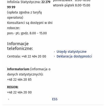
poniedziałek 8:00-18:00
Infolinia Statystyczna:
22 279
wtorek-piątek 8.00-15.00
99 99
(opłata zgodna z taryfą
operatora)
Konsultanci są dostępni w dni
robocze:
pon.- pt.: godz. 8.00 - 15.00
Informacje
telefoniczne:
Urzędy statystyczne
Deklaracja dostępności
Centrala: +48 22 464 20 00
Informatorium
(informacja o
danych statystycznych)
:
+48 22 464 20 85
REGON:
+48 22 464 20 00
ESS