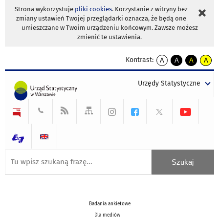
Strona wykorzystuje
pliki cookies
. Korzystanie z witryny bez
zmiany ustawień Twojej przeglądarki oznacza, że będą one
umieszczane w Twoim urządzeniu końcowym. Zawsze możesz
zmienić te ustawienia.
Kontrast:
A
A
A
A
kontrast
kontrast
kontrast
kontra
domyślny
biały
żółty
czarny
Urzędy Statystyczne
tekst
tekst
tekst
na
na
na
czarnym
czarnym
żółtym
Badania ankietowe
Dla mediów