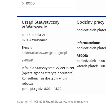
RODO
Urząd Statystyczny
Godziny pracy
w Warszawie
poniedziałek-piątek
ul. 1 Sierpnia 21
02-134 Warszawa
Informatorium:
E-mail:
poniedziałek-piątek
sekretariatuswaw@stat.gov.pl
REGON:
e-PUAP
poniedziałek 8:00-
wtorek-piątek 8.00
Infolinia Statystyczna:
22 279 99 99
(opłata zgodna z taryfą operatora)
Konsultanci są dostępni w dni
robocze:
pon.- pt.: godz. 8.00 - 15.00
Copyright © 1995-2026 Urząd Statystyczny w Warszawie