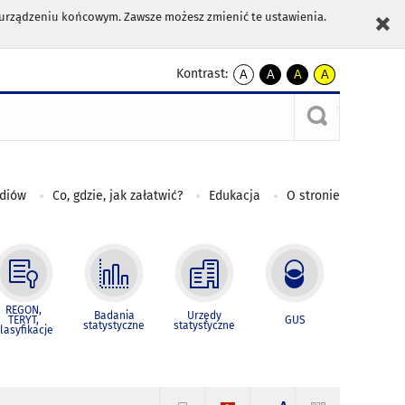
m urządzeniu końcowym. Zawsze możesz zmienić te ustawienia.
Kontrast:
A
A
A
A
kontrast
kontrast
kontrast
kontrast
domyślny
biały
żółty
czarny
tekst
tekst
tekst
na
na
na
czarnym
czarnym
żółtym
ediów
Co, gdzie, jak załatwić?
Edukacja
O stronie
REGON,
Badania
Urzędy
TERYT,
GUS
statystyczne
statystyczne
lasyfikacje