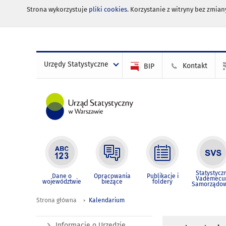
Strona wykorzystuje
pliki cookies
. Korzystanie z witryny bez zmi
Urzędy Statystyczne
Kontakt
BIP
Statystycz
Dane o
Opracowania
Publikacje i
Vademec
województwie
bieżące
foldery
Samorządo
Strona główna
Kalendarium
Informacje o Urzędzie