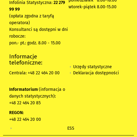
poniedziałek 8:00-18:00
Infolinia Statystyczna:
22 279
wtorek-piątek 8.00-15.00
99 99
(opłata zgodna z taryfą
operatora)
Konsultanci są dostępni w dni
robocze:
pon.- pt.: godz. 8.00 - 15.00
Informacje
telefoniczne:
Urzędy statystyczne
Deklaracja dostępności
Centrala: +48 22 464 20 00
Informatorium
(informacja o
danych statystycznych)
:
+48 22 464 20 85
REGON:
+48 22 464 20 00
ESS