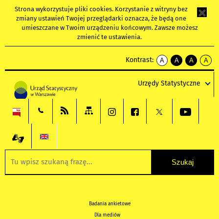
Strona wykorzystuje
pliki cookies
. Korzystanie z witryny bez
zmiany ustawień Twojej przeglądarki oznacza, że będą one
umieszczane w Twoim urządzeniu końcowym. Zawsze możesz
zmienić te ustawienia.
Kontrast:
A
A
A
A
kontrast
kontrast
kontrast
kontra
domyślny
biały
żółty
czarny
Urzędy Statystyczne
tekst
tekst
tekst
na
na
na
czarnym
czarnym
żółtym
Badania ankietowe
Dla mediów