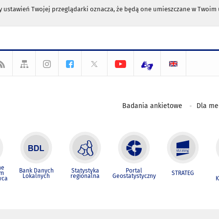
any ustawień Twojej przeglądarki oznacza, że będą one umieszczane w Twoi
Badania ankietowe
Dla m
ne
Bank Danych
Statystyka
Portal
um
STRATEG
Lokalnych
regionalna
Geostatystyczny
wca
K