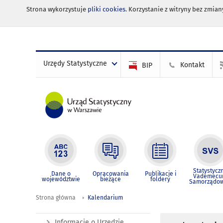
Strona wykorzystuje
pliki cookies
. Korzystanie z witryny bez zmi
Urzędy Statystyczne
Kontakt
BIP
Statystycz
Dane o
Opracowania
Publikacje i
Vademec
województwie
bieżące
foldery
Samorządo
Strona główna
Kalendarium
Informacje o Urzędzie