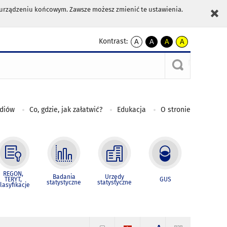
m urządzeniu końcowym. Zawsze możesz zmienić te ustawienia.
Kontrast:
A
A
A
A
kontrast
kontrast
kontrast
kontrast
domyślny
biały
żółty
czarny
tekst
tekst
tekst
na
na
na
czarnym
czarnym
żółtym
ediów
Co, gdzie, jak załatwić?
Edukacja
O stronie
REGON,
Badania
Urzędy
TERYT,
GUS
statystyczne
statystyczne
lasyfikacje