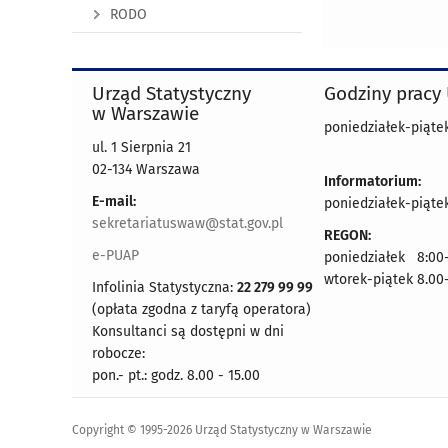
RODO
Urząd Statystyczny
Godziny pracy
w Warszawie
poniedziałek-piątek
ul. 1 Sierpnia 21
02-134 Warszawa
Informatorium:
E-mail:
poniedziałek-piątek
sekretariatuswaw@stat.gov.pl
REGON:
e-PUAP
poniedziałek 8:00-
wtorek-piątek 8.00
Infolinia Statystyczna:
22 279 99 99
(opłata zgodna z taryfą operatora)
Konsultanci są dostępni w dni
robocze:
pon.- pt.: godz. 8.00 - 15.00
Copyright © 1995-2026 Urząd Statystyczny w Warszawie