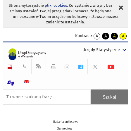
Strona wykorzystuje
pliki cookies
. Korzystanie z witryny bez
zmiany ustawień Twojej przeglądarki oznacza, że będą one
umieszczane w Twoim urządzeniu końcowym. Zawsze możesz
zmienić te ustawienia.
Kontrast:
A
A
A
A
kontrast
kontrast
kontrast
kontra
domyślny
biały
żółty
czarny
Urzędy Statystyczne
tekst
tekst
tekst
na
na
na
czarnym
czarnym
żółtym
Badania ankietowe
Dla mediów