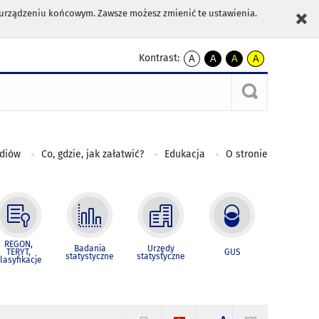
m urządzeniu końcowym. Zawsze możesz zmienić te ustawienia.
Kontrast:
A
A
A
A
kontrast
kontrast
kontrast
kontrast
domyślny
biały
żółty
czarny
tekst
tekst
tekst
na
na
na
czarnym
czarnym
żółtym
ediów
Co, gdzie, jak załatwić?
Edukacja
O stronie
REGON,
Badania
Urzędy
TERYT,
GUS
statystyczne
statystyczne
lasyfikacje