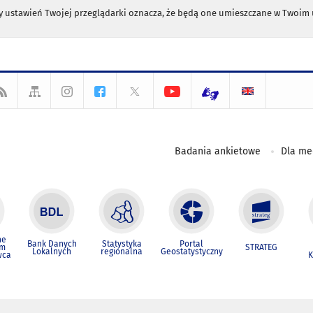
any ustawień Twojej przeglądarki oznacza, że będą one umieszczane w Twoi
Badania ankietowe
Dla m
ne
Bank Danych
Statystyka
Portal
um
STRATEG
Lokalnych
regionalna
Geostatystyczny
wca
K