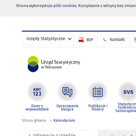
Strona wykorzystuje
pliki cookies
. Korzystanie z witryny bez zmi
Urzędy Statystyczne
Kontakt
BIP
Statystycz
Dane o
Opracowania
Publikacje i
Vademec
województwie
bieżące
foldery
Samorządo
Strona główna
Kalendarium
Informacje o Urzędzie