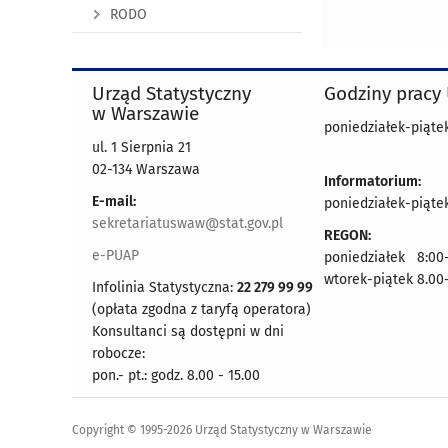
RODO
Urząd Statystyczny
Godziny pracy
w Warszawie
poniedziałek-piątek
ul. 1 Sierpnia 21
02-134 Warszawa
Informatorium:
E-mail:
poniedziałek-piątek
sekretariatuswaw@stat.gov.pl
REGON:
e-PUAP
poniedziałek 8:00-
wtorek-piątek 8.00
Infolinia Statystyczna:
22 279 99 99
(opłata zgodna z taryfą operatora)
Konsultanci są dostępni w dni
robocze:
pon.- pt.: godz. 8.00 - 15.00
Copyright © 1995-2026 Urząd Statystyczny w Warszawie