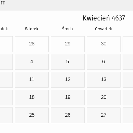
um
Kwiecień 4637
ałek
Wtorek
Środa
Czwartek
28
29
30
4
5
6
11
12
13
18
19
20
25
26
27