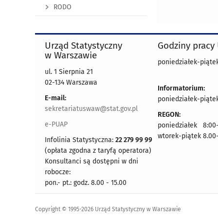
RODO
Urząd Statystyczny
Godziny pracy
w Warszawie
poniedziałek-piątek
ul. 1 Sierpnia 21
02-134 Warszawa
Informatorium:
E-mail:
poniedziałek-piątek
sekretariatuswaw@stat.gov.pl
REGON:
e-PUAP
poniedziałek 8:00-
wtorek-piątek 8.00
Infolinia Statystyczna:
22 279 99 99
(opłata zgodna z taryfą operatora)
Konsultanci są dostępni w dni
robocze:
pon.- pt.: godz. 8.00 - 15.00
Copyright © 1995-2026 Urząd Statystyczny w Warszawie