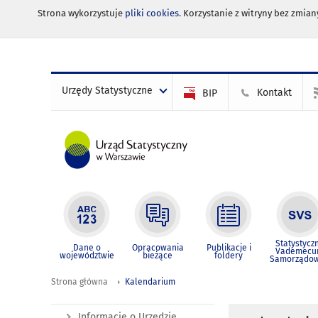
Strona wykorzystuje
pliki cookies
. Korzystanie z witryny bez zmi
Urzędy Statystyczne
Kontakt
BIP
Statystycz
Dane o
Opracowania
Publikacje i
Vademec
województwie
bieżące
foldery
Samorządo
Strona główna
Kalendarium
Informacje o Urzędzie