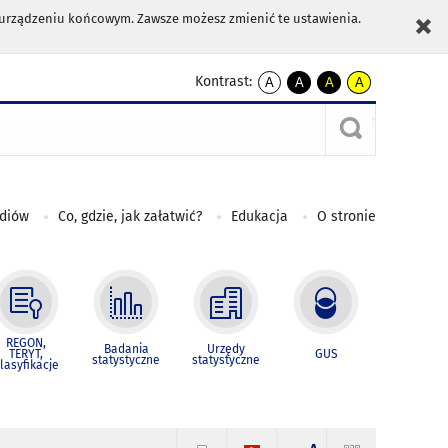
m urządzeniu końcowym. Zawsze możesz zmienić te ustawienia.
Kontrast:
A
A
A
A
kontrast
kontrast
kontrast
kontrast
domyślny
biały
żółty
czarny
tekst
tekst
tekst
na
na
na
czarnym
czarnym
żółtym
ediów
Co, gdzie, jak załatwić?
Edukacja
O stronie
REGON,
Badania
Urzędy
TERYT,
GUS
statystyczne
statystyczne
lasyfikacje